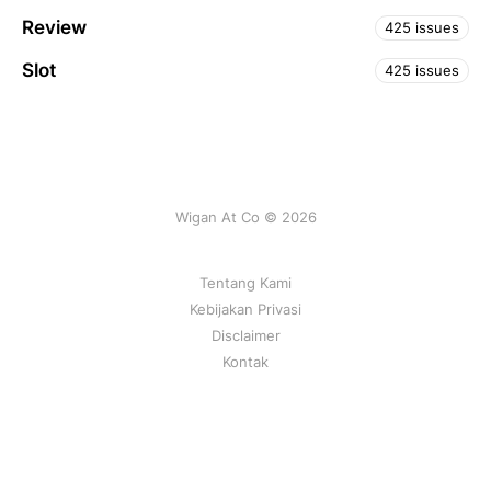
Review
425 issues
Slot
425 issues
Wigan At Co © 2026
Tentang Kami
Kebijakan Privasi
Disclaimer
Kontak