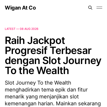
Wigan At Co
LATEST —
08 AUG 2026
Raih Jackpot
Progresif Terbesar
dengan Slot Journey
To the Wealth
Slot Journey To the Wealth
menghadirkan tema epik dan fitur
menarik yang menjanjikan slot
kemenangan harian. Mainkan sekarang