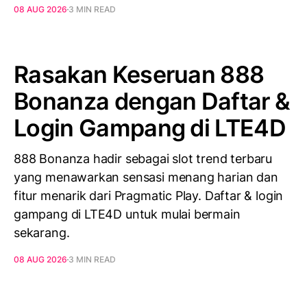
08 AUG 2026
3 MIN READ
Rasakan Keseruan 888
Bonanza dengan Daftar &
Login Gampang di LTE4D
888 Bonanza hadir sebagai slot trend terbaru
yang menawarkan sensasi menang harian dan
fitur menarik dari Pragmatic Play. Daftar & login
gampang di LTE4D untuk mulai bermain
sekarang.
08 AUG 2026
3 MIN READ