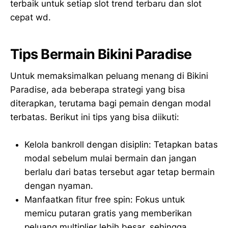
terbaik untuk setiap slot trend terbaru dan slot
cepat wd.
Tips Bermain Bikini Paradise
Untuk memaksimalkan peluang menang di Bikini
Paradise, ada beberapa strategi yang bisa
diterapkan, terutama bagi pemain dengan modal
terbatas. Berikut ini tips yang bisa diikuti:
Kelola bankroll dengan disiplin: Tetapkan batas
modal sebelum mulai bermain dan jangan
berlalu dari batas tersebut agar tetap bermain
dengan nyaman.
Manfaatkan fitur free spin: Fokus untuk
memicu putaran gratis yang memberikan
peluang multiplier lebih besar, sehingga