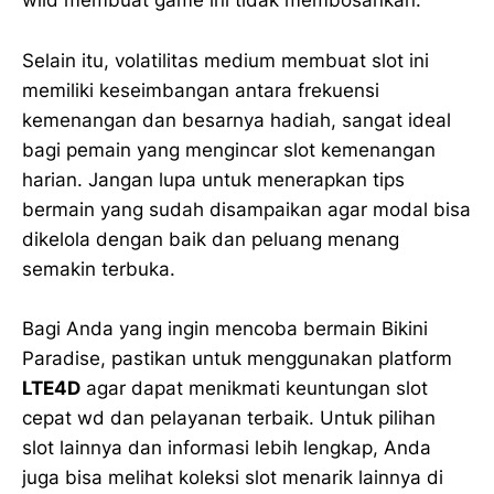
wild membuat game ini tidak membosankan.
Selain itu, volatilitas medium membuat slot ini
memiliki keseimbangan antara frekuensi
kemenangan dan besarnya hadiah, sangat ideal
bagi pemain yang mengincar slot kemenangan
harian. Jangan lupa untuk menerapkan tips
bermain yang sudah disampaikan agar modal bisa
dikelola dengan baik dan peluang menang
semakin terbuka.
Bagi Anda yang ingin mencoba bermain Bikini
Paradise, pastikan untuk menggunakan platform
LTE4D
agar dapat menikmati keuntungan slot
cepat wd dan pelayanan terbaik. Untuk pilihan
slot lainnya dan informasi lebih lengkap, Anda
juga bisa melihat koleksi slot menarik lainnya di