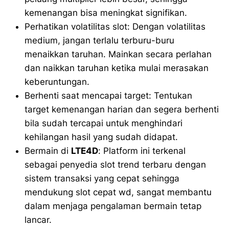
kemenangan bisa meningkat signifikan.
Perhatikan volatilitas slot: Dengan volatilitas
medium, jangan terlalu terburu-buru
menaikkan taruhan. Mainkan secara perlahan
dan naikkan taruhan ketika mulai merasakan
keberuntungan.
Berhenti saat mencapai target: Tentukan
target kemenangan harian dan segera berhenti
bila sudah tercapai untuk menghindari
kehilangan hasil yang sudah didapat.
Bermain di
LTE4D
: Platform ini terkenal
sebagai penyedia slot trend terbaru dengan
sistem transaksi yang cepat sehingga
mendukung slot cepat wd, sangat membantu
dalam menjaga pengalaman bermain tetap
lancar.