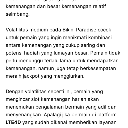
kemenangan dan besar kemenangan relatif
seimbang.
Volatilitas medium pada Bikini Paradise cocok
untuk pemain yang ingin menikmati kombinasi
antara kemenangan yang cukup sering dan
potensi hadiah yang lumayan besar. Pemain tidak
perlu menunggu terlalu lama untuk mendapatkan
kemenangan, namun juga tetap berkesempatan
meraih jackpot yang menggiurkan.
Dengan volatilitas seperti ini, pemain yang
mengincar slot kemenangan harian akan
menemukan pengalaman bermain yang adil dan
menyenangkan. Apalagi jika bermain di platform
LTE4D
yang sudah dikenal memberikan layanan