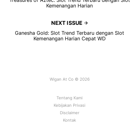
Kemenangan Harian
NEXT ISSUE
Ganesha Gold: Slot Trend Terbaru dengan Slot
Kemenangan Harian Cepat WD
Wigan At Co © 2026
Tentang Kami
Kebijakan Privasi
Disclaimer
Kontak