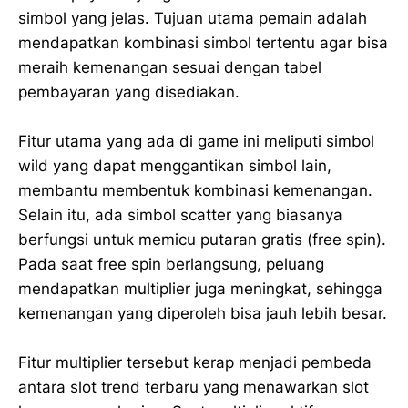
simbol yang jelas. Tujuan utama pemain adalah
mendapatkan kombinasi simbol tertentu agar bisa
meraih kemenangan sesuai dengan tabel
pembayaran yang disediakan.
Fitur utama yang ada di game ini meliputi simbol
wild yang dapat menggantikan simbol lain,
membantu membentuk kombinasi kemenangan.
Selain itu, ada simbol scatter yang biasanya
berfungsi untuk memicu putaran gratis (free spin).
Pada saat free spin berlangsung, peluang
mendapatkan multiplier juga meningkat, sehingga
kemenangan yang diperoleh bisa jauh lebih besar.
Fitur multiplier tersebut kerap menjadi pembeda
antara slot trend terbaru yang menawarkan slot