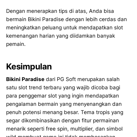
Dengan menerapkan tips di atas, Anda bisa
bermain Bikini Paradise dengan lebih cerdas dan
meningkatkan peluang untuk mendapatkan slot
kemenangan harian yang diidamkan banyak
pemain.
Kesimpulan
Bikini Paradise
dari PG Soft merupakan salah
satu slot trend terbaru yang wajib dicoba bagi
para penggemar slot yang ingin mendapatkan
pengalaman bermain yang menyenangkan dan
penuh potensi menang besar. Tema tropis yang
segar dikombinasikan dengan fitur permainan
menarik seperti free spin, multiplier, dan simbol