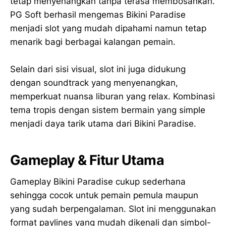
tetap menyenangkan tanpa terasa membosankan.
PG Soft berhasil mengemas Bikini Paradise
menjadi slot yang mudah dipahami namun tetap
menarik bagi berbagai kalangan pemain.
Selain dari sisi visual, slot ini juga didukung
dengan soundtrack yang menyenangkan,
memperkuat nuansa liburan yang relax. Kombinasi
tema tropis dengan sistem bermain yang simple
menjadi daya tarik utama dari Bikini Paradise.
Gameplay & Fitur Utama
Gameplay Bikini Paradise cukup sederhana
sehingga cocok untuk pemain pemula maupun
yang sudah berpengalaman. Slot ini menggunakan
format paylines yang mudah dikenali dan simbol-