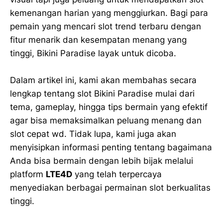
kemenangan harian yang menggiurkan. Bagi para
pemain yang mencari slot trend terbaru dengan
fitur menarik dan kesempatan menang yang
tinggi, Bikini Paradise layak untuk dicoba.
Dalam artikel ini, kami akan membahas secara
lengkap tentang slot Bikini Paradise mulai dari
tema, gameplay, hingga tips bermain yang efektif
agar bisa memaksimalkan peluang menang dan
slot cepat wd. Tidak lupa, kami juga akan
menyisipkan informasi penting tentang bagaimana
Anda bisa bermain dengan lebih bijak melalui
platform
LTE4D
yang telah terpercaya
menyediakan berbagai permainan slot berkualitas
tinggi.