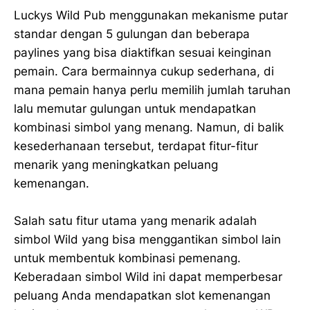
Luckys Wild Pub menggunakan mekanisme putar
standar dengan 5 gulungan dan beberapa
paylines yang bisa diaktifkan sesuai keinginan
pemain. Cara bermainnya cukup sederhana, di
mana pemain hanya perlu memilih jumlah taruhan
lalu memutar gulungan untuk mendapatkan
kombinasi simbol yang menang. Namun, di balik
kesederhanaan tersebut, terdapat fitur-fitur
menarik yang meningkatkan peluang
kemenangan.
Salah satu fitur utama yang menarik adalah
simbol Wild yang bisa menggantikan simbol lain
untuk membentuk kombinasi pemenang.
Keberadaan simbol Wild ini dapat memperbesar
peluang Anda mendapatkan slot kemenangan