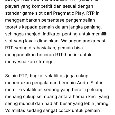
player) yang kompetitif dan sesuai dengan
standar game slot dari Pragmatic Play. RTP ini
menggambarkan persentase pengembalian
teoretis kepada pemain dalam jangka panjang,
sehingga menjadi indikator penting untuk memilih
slot yang layak dimainkan. Walaupun angka pasti
RTP sering dirahasiakan, pemain bisa
mengandalkan bocoran RTP hari ini untuk
menyesuaikan strategi.
Selain RTP, tingkat volatilitas juga cukup
menentukan pengalaman bermain Anda. Slot ini
memiliki volatilitas sedang yang berarti peluang
menang cukup seimbang antara hadiah kecil yang
sering muncul dan hadiah besar yang lebih jarang.
Volatilitas sedang sangat cocok untuk pemain