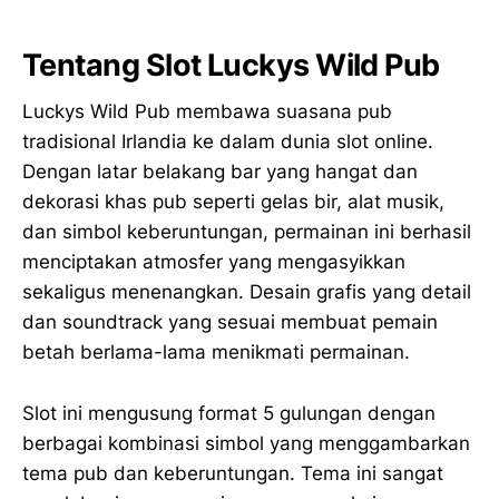
Tentang Slot Luckys Wild Pub
Luckys Wild Pub membawa suasana pub
tradisional Irlandia ke dalam dunia slot online.
Dengan latar belakang bar yang hangat dan
dekorasi khas pub seperti gelas bir, alat musik,
dan simbol keberuntungan, permainan ini berhasil
menciptakan atmosfer yang mengasyikkan
sekaligus menenangkan. Desain grafis yang detail
dan soundtrack yang sesuai membuat pemain
betah berlama-lama menikmati permainan.
Slot ini mengusung format 5 gulungan dengan
berbagai kombinasi simbol yang menggambarkan
tema pub dan keberuntungan. Tema ini sangat