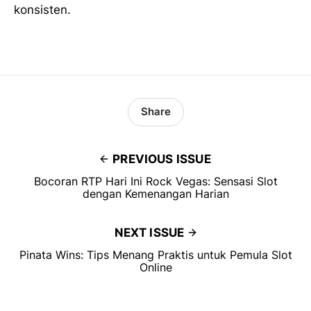
konsisten.
Share
PREVIOUS ISSUE
Bocoran RTP Hari Ini Rock Vegas: Sensasi Slot
dengan Kemenangan Harian
NEXT ISSUE
Pinata Wins: Tips Menang Praktis untuk Pemula Slot
Online