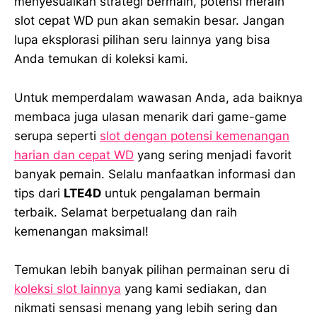
menyesuaikan strategi bermain, potensi meraih
slot cepat WD pun akan semakin besar. Jangan
lupa eksplorasi pilihan seru lainnya yang bisa
Anda temukan di koleksi kami.
Untuk memperdalam wawasan Anda, ada baiknya
membaca juga ulasan menarik dari game-game
serupa seperti
slot dengan potensi kemenangan
harian dan cepat WD
yang sering menjadi favorit
banyak pemain. Selalu manfaatkan informasi dan
tips dari
LTE4D
untuk pengalaman bermain
terbaik. Selamat berpetualang dan raih
kemenangan maksimal!
Temukan lebih banyak pilihan permainan seru di
koleksi slot lainnya
yang kami sediakan, dan
nikmati sensasi menang yang lebih sering dan