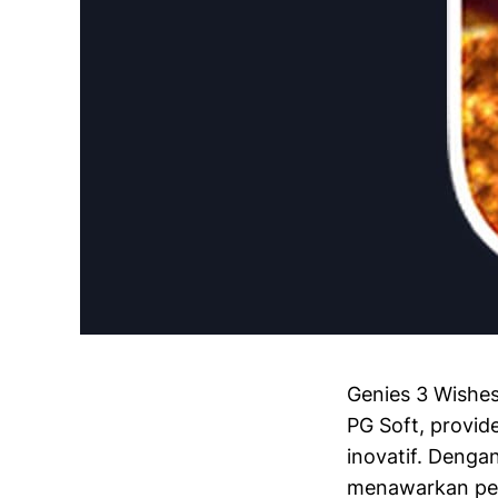
Genies 3 Wishes
PG Soft, provid
inovatif. Denga
menawarkan pen