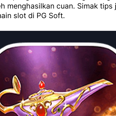
h menghasilkan cuan. Simak tips j
in slot di PG Soft.