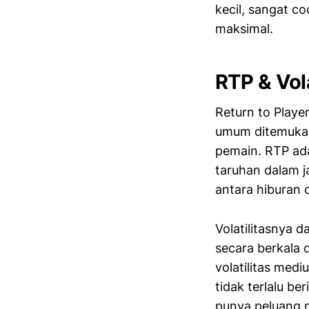
kecil, sangat c
maksimal.
RTP & Vola
Return to Playe
umum ditemukan
pemain. RTP ad
taruhan dalam j
antara hiburan
Volatilitasnya 
secara berkala 
volatilitas med
tidak terlalu b
punya peluang m