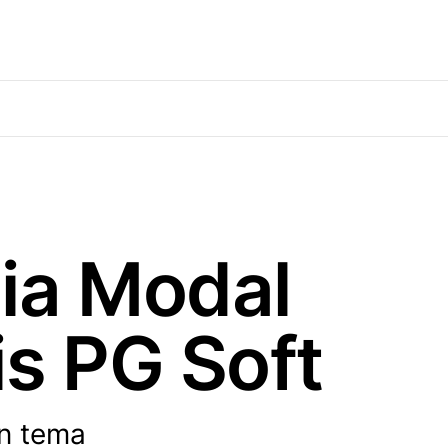
ia Modal
is PG Soft
n tema