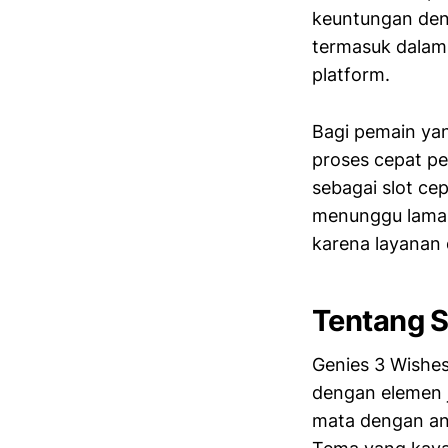
keuntungan deng
termasuk dalam 
platform.
Bagi pemain ya
proses cepat pen
sebagai slot c
menunggu lama. 
karena layanan 
Tentang S
Genies 3 Wishe
dengan elemen j
mata dengan an