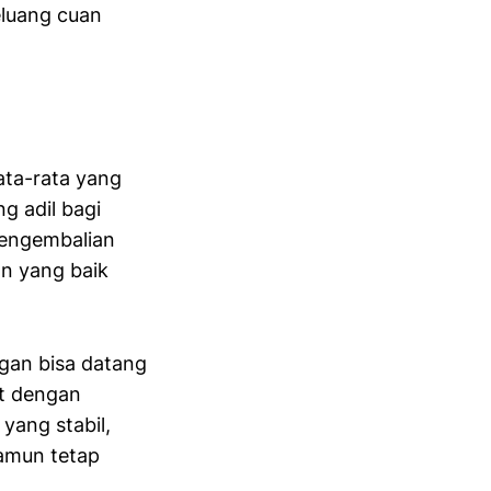
eluang cuan
ata-rata yang
g adil bagi
pengembalian
an yang baik
ngan bisa datang
ot dengan
yang stabil,
namun tetap