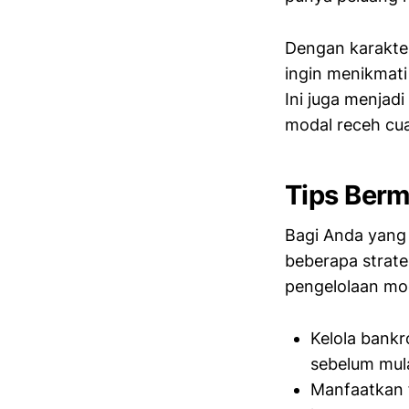
Dengan karakter
ingin menikmat
Ini juga menjad
modal receh cua
Tips Berm
Bagi Anda yang 
beberapa strate
pengelolaan mo
Kelola bankr
sebelum mula
Manfaatkan f