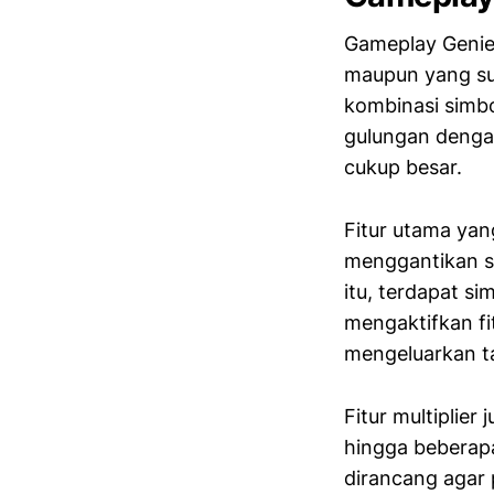
Gameplay Genie
maupun yang su
kombinasi simb
gulungan denga
cukup besar.
Fitur utama yan
menggantikan s
itu, terdapat s
mengaktifkan f
mengeluarkan t
Fitur multiplie
hingga beberapa 
dirancang agar