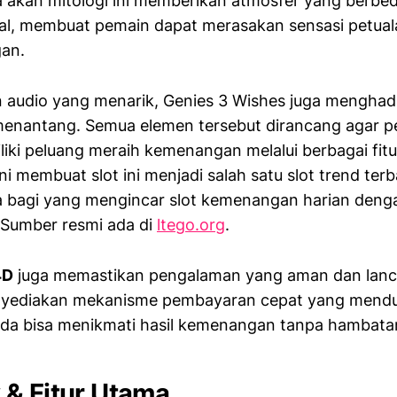
 akan mitologi ini memberikan atmosfer yang berbe
nal, membuat pemain dapat merasakan sensasi petual
an.
an audio yang menarik, Genies 3 Wishes juga menghad
menantang. Semua elemen tersebut dirancang agar p
iki peluang meraih kemenangan melalui berbagai fit
ni membuat slot ini menjadi salah satu slot trend ter
a bagi yang mengincar slot kemenangan harian den
 Sumber resmi ada di
ltego.org
.
4D
juga memastikan pengalaman yang aman dan lanc
enyediakan mekanisme pembayaran cepat yang mendu
da bisa menikmati hasil kemenangan tanpa hambata
& Fitur Utama