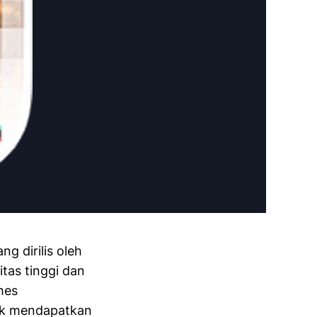
g dirilis oleh
tas tinggi dan
hes
uk mendapatkan