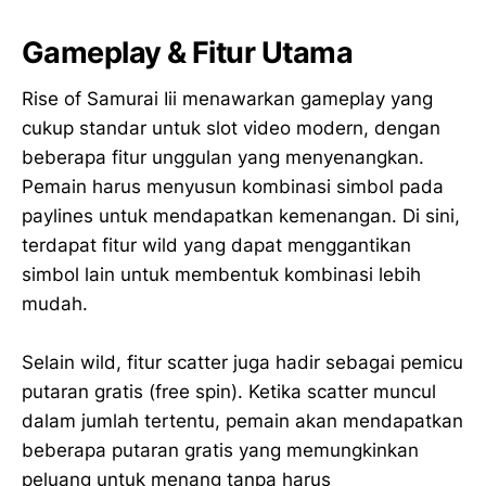
Gameplay & Fitur Utama
Rise of Samurai Iii menawarkan gameplay yang
cukup standar untuk slot video modern, dengan
beberapa fitur unggulan yang menyenangkan.
Pemain harus menyusun kombinasi simbol pada
paylines untuk mendapatkan kemenangan. Di sini,
terdapat fitur wild yang dapat menggantikan
simbol lain untuk membentuk kombinasi lebih
mudah.
Selain wild, fitur scatter juga hadir sebagai pemicu
putaran gratis (free spin). Ketika scatter muncul
dalam jumlah tertentu, pemain akan mendapatkan
beberapa putaran gratis yang memungkinkan
peluang untuk menang tanpa harus