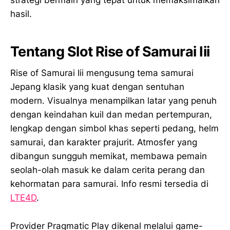
strategi bermain yang tepat untuk memaksimalkan
hasil.
Tentang Slot Rise of Samurai Iii
Rise of Samurai Iii mengusung tema samurai
Jepang klasik yang kuat dengan sentuhan
modern. Visualnya menampilkan latar yang penuh
dengan keindahan kuil dan medan pertempuran,
lengkap dengan simbol khas seperti pedang, helm
samurai, dan karakter prajurit. Atmosfer yang
dibangun sungguh memikat, membawa pemain
seolah-olah masuk ke dalam cerita perang dan
kehormatan para samurai. Info resmi tersedia di
LTE4D
.
Provider Pragmatic Play dikenal melalui game-