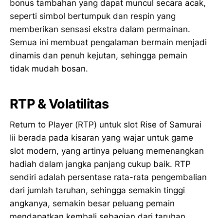
bonus tambahan yang dapat muncul secara acak,
seperti simbol bertumpuk dan respin yang
memberikan sensasi ekstra dalam permainan.
Semua ini membuat pengalaman bermain menjadi
dinamis dan penuh kejutan, sehingga pemain
tidak mudah bosan.
RTP & Volatilitas
Return to Player (RTP) untuk slot Rise of Samurai
Iii berada pada kisaran yang wajar untuk game
slot modern, yang artinya peluang memenangkan
hadiah dalam jangka panjang cukup baik. RTP
sendiri adalah persentase rata-rata pengembalian
dari jumlah taruhan, sehingga semakin tinggi
angkanya, semakin besar peluang pemain
mendapatkan kembali sebagian dari taruhan