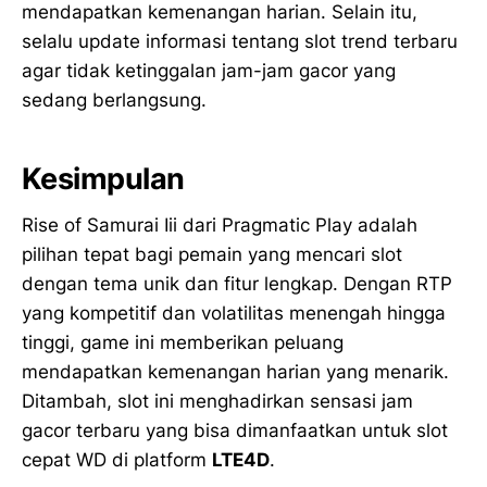
mendapatkan kemenangan harian. Selain itu,
selalu update informasi tentang slot trend terbaru
agar tidak ketinggalan jam-jam gacor yang
sedang berlangsung.
Kesimpulan
Rise of Samurai Iii dari Pragmatic Play adalah
pilihan tepat bagi pemain yang mencari slot
dengan tema unik dan fitur lengkap. Dengan RTP
yang kompetitif dan volatilitas menengah hingga
tinggi, game ini memberikan peluang
mendapatkan kemenangan harian yang menarik.
Ditambah, slot ini menghadirkan sensasi jam
gacor terbaru yang bisa dimanfaatkan untuk slot
cepat WD di platform
LTE4D
.