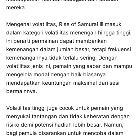
mereka.
Mengenai volatilitas, Rise of Samurai Iii masuk
dalam kategori volatilitas menengah hingga tinggi.
Ini berarti permainan dapat memberikan
kemenangan dalam jumlah besar, tetapi frekuensi
kemenangannya tidak terlalu sering. Dengan
volatilitas jenis ini, pemain yang sabar dan mampu
mengelola modal dengan baik biasanya
mendapatkan keuntungan maksimal dari sesi
bermainnya.
Volatilitas tinggi juga cocok untuk pemain yang
menyukai tantangan dan tidak keberatan dengan
risiko demi potensi hadiah lebih besar. Namun,
bagi pemula disarankan untuk mencoba dalam