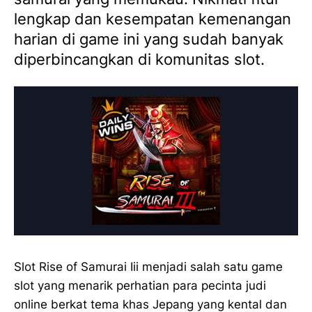
lengkap dan kesempatan kemenangan
harian di game ini yang sudah banyak
diperbincangkan di komunitas slot.
Slot Rise of Samurai Iii menjadi salah satu game
slot yang menarik perhatian para pecinta judi
online berkat tema khas Jepang yang kental dan