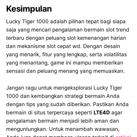
Kesimpulan
Lucky Tiger 1000 adalah pilihan tepat bagi siapa
saja yang mencari pengalaman bermain slot trend
terbaru dengan peluang slot kemenangan harian
dan mekanisme slot cepat wd. Dengan desain
yang menarik, fitur yang lengkap, serta volatilitas
yang menantang, game ini mampu memberikan
sensasi dan peluang menang yang memuaskan.
Jangan ragu untuk mengeksplorasi Lucky Tiger
1000 dan kembangkan strategi bermain Anda
dengan tips yang sudah diberikan. Pastikan Anda
bermain di situs terpercaya seperti
LTE4D
agar
pengalaman bermain menjadi lebih aman dan
menguntungkan. Untuk menambah wawasan,