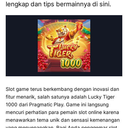
lengkap dan tips bermainnya di sini.
Slot game terus berkembang dengan inovasi dan
fitur menarik, salah satunya adalah Lucky Tiger
1000 dari Pragmatic Play. Game ini langsung
mencuri perhatian para pemain slot online karena
menawarkan tema unik dan sensasi kemenangan
yang menyenangkan. Bagi Anda penggemar slot