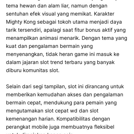
tema hewan dan alam liar, namun dengan
sentuhan efek visual yang memikat. Karakter
Mighty Kong sebagai tokoh utama menjadi daya
tarik tersendiri, apalagi saat fitur bonus aktif yang
menampilkan animasi menarik. Dengan tema yang
kuat dan pengalaman bermain yang
menyenangkan, tidak heran game ini masuk ke
dalam jajaran slot trend terbaru yang banyak
diburu komunitas slot.
Selain dari segi tampilan, slot ini dirancang untuk
memberikan kemudahan akses dan pengalaman
bermain cepat, mendukung para pemain yang
mengutamakan slot cepat wd dan slot
kemenangan harian. Kompatibilitas dengan
perangkat mobile juga membuatnya fleksibel