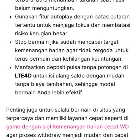
belum menguntungkan.
Gunakan fitur autoplay dengan batas putaran
tertentu untuk menjaga fokus dan membatasi
risiko kerugian besar.
Stop bermain jika sudah mencapai target
kemenangan harian agar tidak tergoda untuk
terus bermain dan kehilangan keuntungan.
Manfaatkan deposit pulsa tanpa potongan di
LTE4D
untuk isi ulang saldo dengan mudah
tanpa biaya tambahan, sehingga modal
bermain Anda lebih efektif.
Penting juga untuk selalu bermain di situs yang
terpercaya dan memiliki layanan cepat seperti di
game dengan slot kemenangan harian cepat WD
agar proses withdraw menjadi mudah dan cepat