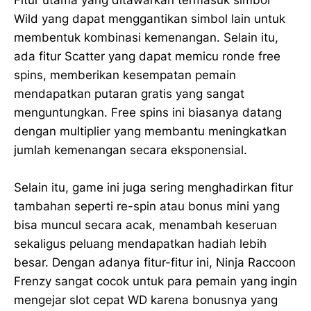
Fitur utama yang ditawarkan termasuk simbol
Wild yang dapat menggantikan simbol lain untuk
membentuk kombinasi kemenangan. Selain itu,
ada fitur Scatter yang dapat memicu ronde free
spins, memberikan kesempatan pemain
mendapatkan putaran gratis yang sangat
menguntungkan. Free spins ini biasanya datang
dengan multiplier yang membantu meningkatkan
jumlah kemenangan secara eksponensial.
Selain itu, game ini juga sering menghadirkan fitur
tambahan seperti re-spin atau bonus mini yang
bisa muncul secara acak, menambah keseruan
sekaligus peluang mendapatkan hadiah lebih
besar. Dengan adanya fitur-fitur ini, Ninja Raccoon
Frenzy sangat cocok untuk para pemain yang ingin
mengejar slot cepat WD karena bonusnya yang