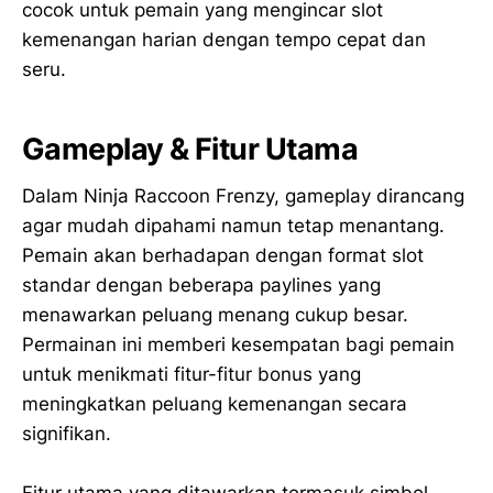
cocok untuk pemain yang mengincar slot
kemenangan harian dengan tempo cepat dan
seru.
Gameplay & Fitur Utama
Dalam Ninja Raccoon Frenzy, gameplay dirancang
agar mudah dipahami namun tetap menantang.
Pemain akan berhadapan dengan format slot
standar dengan beberapa paylines yang
menawarkan peluang menang cukup besar.
Permainan ini memberi kesempatan bagi pemain
untuk menikmati fitur-fitur bonus yang
meningkatkan peluang kemenangan secara
signifikan.