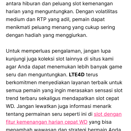
antara hiburan dan peluang slot kemenangan
harian yang menguntungkan. Dengan volatilitas
medium dan RTP yang adil, pemain dapat
menikmati peluang menang yang cukup sering
dengan hadiah yang menggiurkan.
Untuk memperluas pengalaman, jangan lupa
kunjungi juga koleksi slot lainnya di situs kami
agar Anda dapat menemukan lebih banyak game
seru dan menguntungkan.
LTE4D
terus
berkomitmen menyediakan layanan terbaik untuk
semua pemain yang ingin merasakan sensasi slot
trend terbaru sekaligus mendapatkan slot cepat
WD. Jangan lewatkan juga informasi menarik
tentang permainan seru seperti ini di
slot dengan
fitur kemenangan harian cepat WD
yang bisa
menambah wawasan dan strategi bermain Anda.