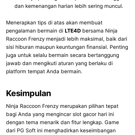
dan kemenangan harian lebih sering muncul.
Menerapkan tips di atas akan membuat
pengalaman bermain di
LTE4D
bersama Ninja
Raccoon Frenzy menjadi lebih maksimal, baik dari
sisi hiburan maupun keuntungan finansial. Penting
juga untuk selalu bermain secara bertanggung
jawab dan mengikuti aturan yang berlaku di
platform tempat Anda bermain.
Kesimpulan
Ninja Raccoon Frenzy merupakan pilihan tepat
bagi Anda yang mengincar slot gacor hari ini
dengan tema menarik dan fitur lengkap. Game
dari PG Soft ini menghadirkan keseimbangan