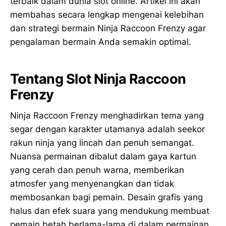
terbaik dalam dunia slot online. Artikel ini akan
membahas secara lengkap mengenai kelebihan
dan strategi bermain Ninja Raccoon Frenzy agar
pengalaman bermain Anda semakin optimal.
Tentang Slot Ninja Raccoon
Frenzy
Ninja Raccoon Frenzy menghadirkan tema yang
segar dengan karakter utamanya adalah seekor
rakun ninja yang lincah dan penuh semangat.
Nuansa permainan dibalut dalam gaya kartun
yang cerah dan penuh warna, memberikan
atmosfer yang menyenangkan dan tidak
membosankan bagi pemain. Desain grafis yang
halus dan efek suara yang mendukung membuat
pemain betah berlama-lama di dalam permainan