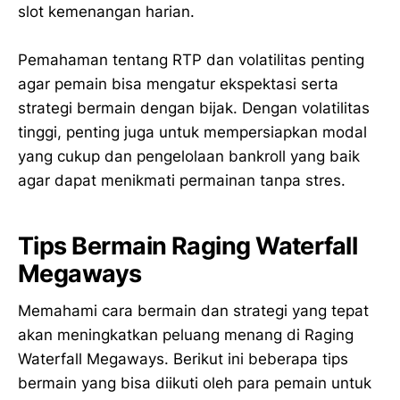
slot kemenangan harian.
Pemahaman tentang RTP dan volatilitas penting
agar pemain bisa mengatur ekspektasi serta
strategi bermain dengan bijak. Dengan volatilitas
tinggi, penting juga untuk mempersiapkan modal
yang cukup dan pengelolaan bankroll yang baik
agar dapat menikmati permainan tanpa stres.
Tips Bermain Raging Waterfall
Megaways
Memahami cara bermain dan strategi yang tepat
akan meningkatkan peluang menang di Raging
Waterfall Megaways. Berikut ini beberapa tips
bermain yang bisa diikuti oleh para pemain untuk