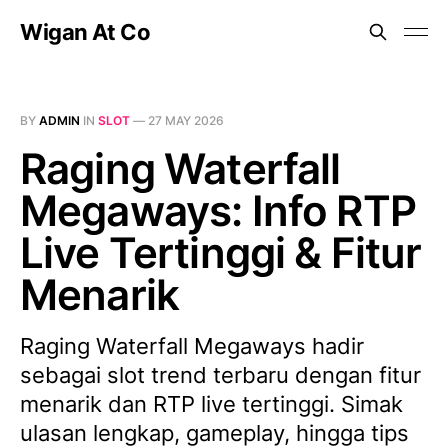
Wigan At Co
BY
ADMIN
IN
SLOT
—
27 MAY 2026
Raging Waterfall
Megaways: Info RTP
Live Tertinggi & Fitur
Menarik
Raging Waterfall Megaways hadir
sebagai slot trend terbaru dengan fitur
menarik dan RTP live tertinggi. Simak
ulasan lengkap, gameplay, hingga tips