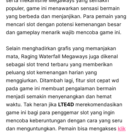
serta mekanisme Megaways yang semakin
populer, game ini menawarkan sensasi bermain
yang berbeda dan menjanjikan. Para pemain yang
mencari slot dengan potensi kemenangan besar
dan gameplay menarik wajib mencoba game ini.
Selain menghadirkan grafis yang memanjakan
mata, Raging Waterfall Megaways juga dikenal
sebagai slot trend terbaru yang memberikan
peluang slot kemenangan harian yang
menggiurkan. Ditambah lagi, fitur slot cepat wd
pada game ini membuat pengalaman bermain
menjadi semakin menyenangkan dan hemat
waktu. Tak heran jika
LTE4D
merekomendasikan
game ini bagi para penggemar slot yang ingin
mencoba keberuntungan dengan cara yang seru
dan menguntungkan. Pemain bisa mengakses
klik