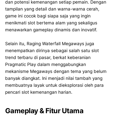
dan potensi kemenangan setiap pemain. Dengan
tampilan yang detail dan warna-warna cerah,
game ini cocok bagi siapa saja yang ingin
menikmati slot bertema alam yang sekaligus
menawarkan gameplay dinamis dan inovatif.
Selain itu, Raging Waterfall Megaways juga
menempatkan dirinya sebagai salah satu slot
trend terbaru di pasar, berkat keberanian
Pragmatic Play dalam menggabungkan
mekanisme Megaways dengan tema yang belum
banyak diangkat. Ini menjadi nilai tambah yang
membuatnya layak untuk dieksplorasi oleh para
pencari slot kemenangan harian.
Gameplay & Fitur Utama