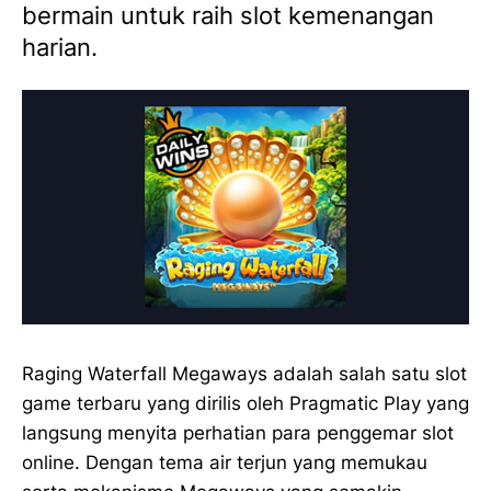
bermain untuk raih slot kemenangan
harian.
Raging Waterfall Megaways adalah salah satu slot
game terbaru yang dirilis oleh Pragmatic Play yang
langsung menyita perhatian para penggemar slot
online. Dengan tema air terjun yang memukau