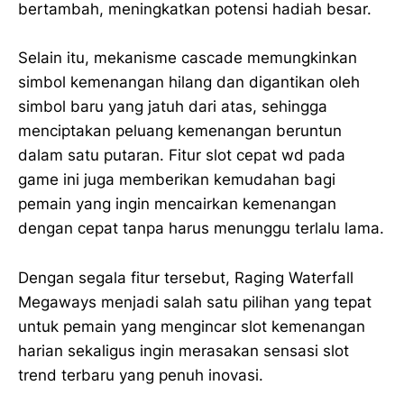
bertambah, meningkatkan potensi hadiah besar.
Selain itu, mekanisme cascade memungkinkan
simbol kemenangan hilang dan digantikan oleh
simbol baru yang jatuh dari atas, sehingga
menciptakan peluang kemenangan beruntun
dalam satu putaran. Fitur slot cepat wd pada
game ini juga memberikan kemudahan bagi
pemain yang ingin mencairkan kemenangan
dengan cepat tanpa harus menunggu terlalu lama.
Dengan segala fitur tersebut, Raging Waterfall
Megaways menjadi salah satu pilihan yang tepat
untuk pemain yang mengincar slot kemenangan
harian sekaligus ingin merasakan sensasi slot
trend terbaru yang penuh inovasi.