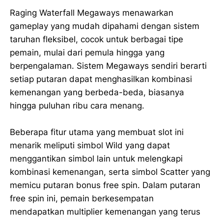
Raging Waterfall Megaways menawarkan
gameplay yang mudah dipahami dengan sistem
taruhan fleksibel, cocok untuk berbagai tipe
pemain, mulai dari pemula hingga yang
berpengalaman. Sistem Megaways sendiri berarti
setiap putaran dapat menghasilkan kombinasi
kemenangan yang berbeda-beda, biasanya
hingga puluhan ribu cara menang.
Beberapa fitur utama yang membuat slot ini
menarik meliputi simbol Wild yang dapat
menggantikan simbol lain untuk melengkapi
kombinasi kemenangan, serta simbol Scatter yang
memicu putaran bonus free spin. Dalam putaran
free spin ini, pemain berkesempatan
mendapatkan multiplier kemenangan yang terus