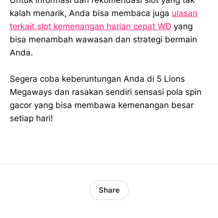
Untuk informasi dan rekomendasi slot yang tak
kalah menarik, Anda bisa membaca juga
ulasan
terkait slot kemenangan harian cepat WD
yang
bisa menambah wawasan dan strategi bermain
Anda.
Segera coba keberuntungan Anda di 5 Lions
Megaways dan rasakan sendiri sensasi pola spin
gacor yang bisa membawa kemenangan besar
setiap hari!
Share