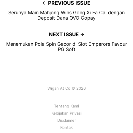
PREVIOUS ISSUE
Serunya Main Mahjong Wins Gong Xi Fa Cai dengan
Deposit Dana OVO Gopay
NEXT ISSUE
Menemukan Pola Spin Gacor di Slot Emperors Favour
PG Soft
Wigan At Co © 2026
Tentang Kami
Kebijakan Privasi
Disclaimer
Kontak