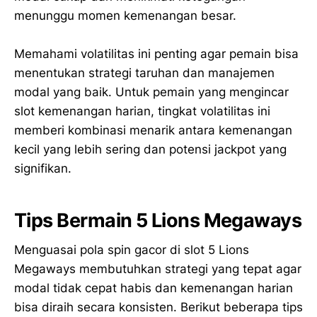
menunggu momen kemenangan besar.
Memahami volatilitas ini penting agar pemain bisa
menentukan strategi taruhan dan manajemen
modal yang baik. Untuk pemain yang mengincar
slot kemenangan harian, tingkat volatilitas ini
memberi kombinasi menarik antara kemenangan
kecil yang lebih sering dan potensi jackpot yang
signifikan.
Tips Bermain 5 Lions Megaways
Menguasai pola spin gacor di slot 5 Lions
Megaways membutuhkan strategi yang tepat agar
modal tidak cepat habis dan kemenangan harian
bisa diraih secara konsisten. Berikut beberapa tips