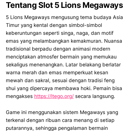
Tentang Slot 5 Lions Megaways
5 Lions Megaways mengusung tema budaya Asia
Timur yang kental dengan simbol-simbol
keberuntungan seperti singa, naga, dan motif
emas yang melambangkan kemakmuran. Nuansa
tradisional berpadu dengan animasi modern
menciptakan atmosfer bermain yang memukau
sekaligus menenangkan. Latar belakang berlatar
warna merah dan emas memperkuat kesan
mewah dan sakral, sesuai dengan tradisi feng
shui yang dipercaya membawa hoki. Pemain bisa
mengakses
https://ltego.org/
secara langsung.
Game ini menggunakan sistem Megaways yang
terkenal dengan ribuan cara menang di setiap
putarannya, sehingga pengalaman bermain