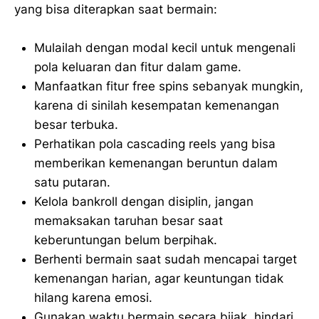
yang bisa diterapkan saat bermain:
Mulailah dengan modal kecil untuk mengenali
pola keluaran dan fitur dalam game.
Manfaatkan fitur free spins sebanyak mungkin,
karena di sinilah kesempatan kemenangan
besar terbuka.
Perhatikan pola cascading reels yang bisa
memberikan kemenangan beruntun dalam
satu putaran.
Kelola bankroll dengan disiplin, jangan
memaksakan taruhan besar saat
keberuntungan belum berpihak.
Berhenti bermain saat sudah mencapai target
kemenangan harian, agar keuntungan tidak
hilang karena emosi.
Gunakan waktu bermain secara bijak, hindari