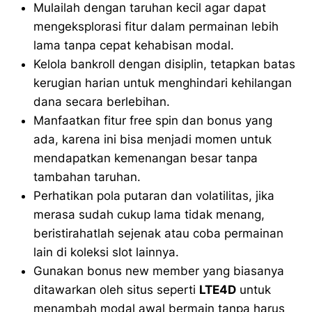
Mulailah dengan taruhan kecil agar dapat
mengeksplorasi fitur dalam permainan lebih
lama tanpa cepat kehabisan modal.
Kelola bankroll dengan disiplin, tetapkan batas
kerugian harian untuk menghindari kehilangan
dana secara berlebihan.
Manfaatkan fitur free spin dan bonus yang
ada, karena ini bisa menjadi momen untuk
mendapatkan kemenangan besar tanpa
tambahan taruhan.
Perhatikan pola putaran dan volatilitas, jika
merasa sudah cukup lama tidak menang,
beristirahatlah sejenak atau coba permainan
lain di koleksi slot lainnya.
Gunakan bonus new member yang biasanya
ditawarkan oleh situs seperti
LTE4D
untuk
menambah modal awal bermain tanpa harus