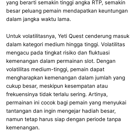
yang berarti semakin tinggi angka RTP, semakin
besar peluang pemain mendapatkan keuntungan
dalam jangka waktu lama.
Untuk volatilitasnya, Yeti Quest cenderung masuk
dalam kategori medium hingga tinggi. Volatilitas
mengacu pada tingkat risiko dan fluktuasi
kemenangan dalam permainan slot. Dengan
volatilitas medium-tinggi, pemain dapat
mengharapkan kemenangan dalam jumlah yang
cukup besar, meskipun kesempatan atau
frekuensinya tidak terlalu sering. Artinya,
permainan ini cocok bagi pemain yang menyukai
tantangan dan ingin mengejar hadiah besar,
namun tetap harus siap dengan periode tanpa
kemenangan.