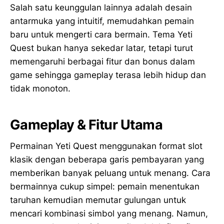
Salah satu keunggulan lainnya adalah desain
antarmuka yang intuitif, memudahkan pemain
baru untuk mengerti cara bermain. Tema Yeti
Quest bukan hanya sekedar latar, tetapi turut
memengaruhi berbagai fitur dan bonus dalam
game sehingga gameplay terasa lebih hidup dan
tidak monoton.
Gameplay & Fitur Utama
Permainan Yeti Quest menggunakan format slot
klasik dengan beberapa garis pembayaran yang
memberikan banyak peluang untuk menang. Cara
bermainnya cukup simpel: pemain menentukan
taruhan kemudian memutar gulungan untuk
mencari kombinasi simbol yang menang. Namun,