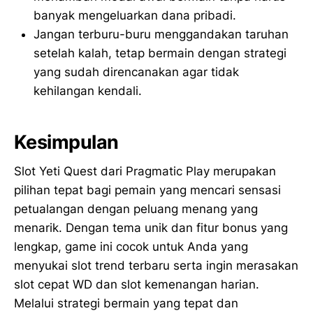
banyak mengeluarkan dana pribadi.
Jangan terburu-buru menggandakan taruhan
setelah kalah, tetap bermain dengan strategi
yang sudah direncanakan agar tidak
kehilangan kendali.
Kesimpulan
Slot Yeti Quest dari Pragmatic Play merupakan
pilihan tepat bagi pemain yang mencari sensasi
petualangan dengan peluang menang yang
menarik. Dengan tema unik dan fitur bonus yang
lengkap, game ini cocok untuk Anda yang
menyukai slot trend terbaru serta ingin merasakan
slot cepat WD dan slot kemenangan harian.
Melalui strategi bermain yang tepat dan