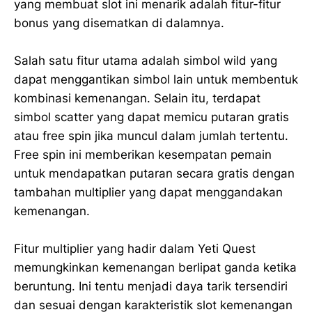
yang membuat slot ini menarik adalah fitur-fitur
bonus yang disematkan di dalamnya.
Salah satu fitur utama adalah simbol wild yang
dapat menggantikan simbol lain untuk membentuk
kombinasi kemenangan. Selain itu, terdapat
simbol scatter yang dapat memicu putaran gratis
atau free spin jika muncul dalam jumlah tertentu.
Free spin ini memberikan kesempatan pemain
untuk mendapatkan putaran secara gratis dengan
tambahan multiplier yang dapat menggandakan
kemenangan.
Fitur multiplier yang hadir dalam Yeti Quest
memungkinkan kemenangan berlipat ganda ketika
beruntung. Ini tentu menjadi daya tarik tersendiri
dan sesuai dengan karakteristik slot kemenangan