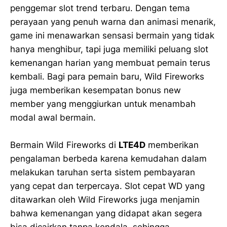
penggemar slot trend terbaru. Dengan tema
perayaan yang penuh warna dan animasi menarik,
game ini menawarkan sensasi bermain yang tidak
hanya menghibur, tapi juga memiliki peluang slot
kemenangan harian yang membuat pemain terus
kembali. Bagi para pemain baru, Wild Fireworks
juga memberikan kesempatan bonus new
member yang menggiurkan untuk menambah
modal awal bermain.
Bermain Wild Fireworks di
LTE4D
memberikan
pengalaman berbeda karena kemudahan dalam
melakukan taruhan serta sistem pembayaran
yang cepat dan terpercaya. Slot cepat WD yang
ditawarkan oleh Wild Fireworks juga menjamin
bahwa kemenangan yang didapat akan segera