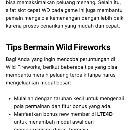
bisa memaksimalkan peluang menang. Selain itu,
sifat slot cepat WD pada game ini juga membantu
pemain mengelola kemenangan dengan lebih baik
karena proses penarikan yang mudah dan cepat.
Tips Bermain Wild Fireworks
Bagi Anda yang ingin mencoba peruntungan di
Wild Fireworks, berikut beberapa tips yang bisa
membantu meraih peluang terbaik tanpa harus
mengeluarkan modal besar:
Mulailah dengan taruhan kecil untuk mengenali
pola permainan dan fitur bonus yang ada.
Manfaatkan bonus new member di
LTE4D
untuk menambah modal awal dan
memperpanjang durasi bermain.