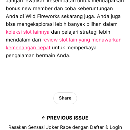
Jangan lewatkan kesempatan untuk mendapatkan
bonus new member dan coba keberuntungan
Anda di Wild Fireworks sekarang juga. Anda juga
bisa mengeksplorasi lebih banyak pilihan dalam
koleksi slot lainnya
dan pelajari strategi lebih
mendalam dari
review slot lain yang menawarkan
kemenangan cepat
untuk memperkaya
pengalaman bermain Anda.
Share
PREVIOUS ISSUE
Rasakan Sensasi Joker Race dengan Daftar & Login