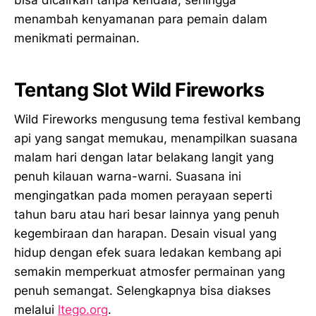
bisa dicairkan tanpa kendala, sehingga
menambah kenyamanan para pemain dalam
menikmati permainan.
Tentang Slot Wild Fireworks
Wild Fireworks mengusung tema festival kembang
api yang sangat memukau, menampilkan suasana
malam hari dengan latar belakang langit yang
penuh kilauan warna-warni. Suasana ini
mengingatkan pada momen perayaan seperti
tahun baru atau hari besar lainnya yang penuh
kegembiraan dan harapan. Desain visual yang
hidup dengan efek suara ledakan kembang api
semakin memperkuat atmosfer permainan yang
penuh semangat. Selengkapnya bisa diakses
melalui
ltego.org
.