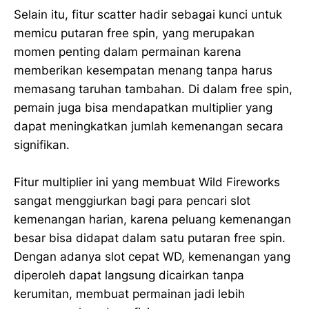
Selain itu, fitur scatter hadir sebagai kunci untuk
memicu putaran free spin, yang merupakan
momen penting dalam permainan karena
memberikan kesempatan menang tanpa harus
memasang taruhan tambahan. Di dalam free spin,
pemain juga bisa mendapatkan multiplier yang
dapat meningkatkan jumlah kemenangan secara
signifikan.
Fitur multiplier ini yang membuat Wild Fireworks
sangat menggiurkan bagi para pencari slot
kemenangan harian, karena peluang kemenangan
besar bisa didapat dalam satu putaran free spin.
Dengan adanya slot cepat WD, kemenangan yang
diperoleh dapat langsung dicairkan tanpa
kerumitan, membuat permainan jadi lebih