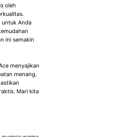
s oleh
kualitas.
k untuk Anda
, kemudahan
 ini semakin
 Ace menyajikan
mpatan menang.
stikan
ktis. Mari kita
n nuansa warna