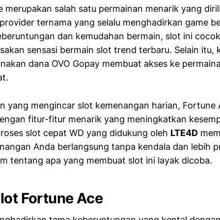
e merupakan salah satu permainan menarik yang dirili
 provider ternama yang selalu menghadirkan game ber
beruntungan dan kemudahan bermain, slot ini coco
sakan sensasi bermain slot trend terbaru. Selain itu
nakan dana OVO Gopay membuat akses ke permainan
t.
in yang mengincar slot kemenangan harian, Fortune
dengan fitur-fitur menarik yang meningkatkan kese
proses slot cepat WD yang didukung oleh
LTE4D
mema
angan Anda berlangsung tanpa kendala dan lebih pra
am tentang apa yang membuat slot ini layak dicoba.
lot Fortune Ace
nghadirkan tema keberuntungan yang kental denga