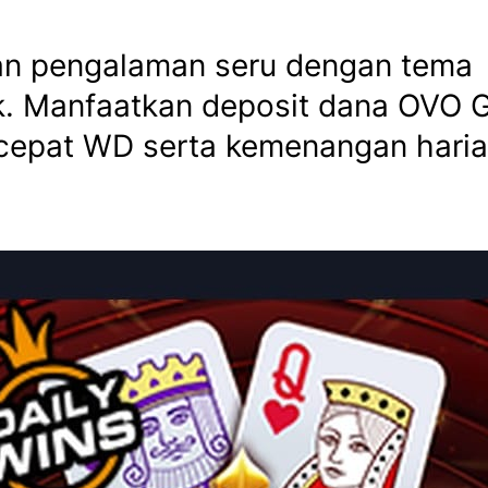
an pengalaman seru dengan tema
k. Manfaatkan deposit dana OVO 
 cepat WD serta kemenangan haria