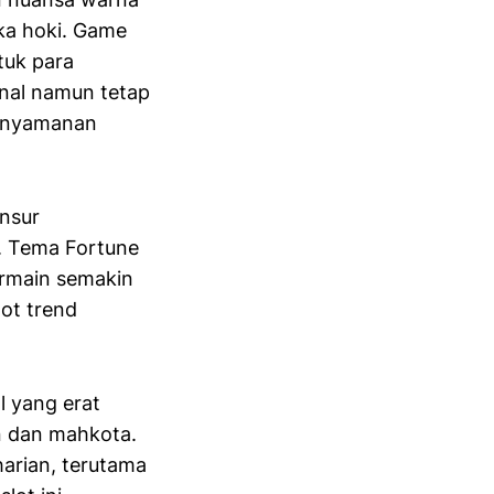
ka hoki. Game
tuk para
nal namun tetap
kenyamanan
nsur
. Tema Fortune
rmain semakin
ot trend
l yang erat
n dan mahkota.
arian, terutama