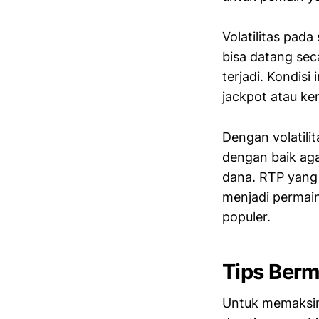
Volatilitas pad
bisa datang seca
terjadi. Kondis
jackpot atau k
Dengan volatili
dengan baik ag
dana. RTP yang 
menjadi permai
populer.
Tips Berm
Untuk memaksim