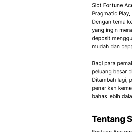
Slot Fortune Ac
Pragmatic Play,
Dengan tema ke
yang ingin mera
deposit menggu
mudah dan cepa
Bagi para pema
peluang besar 
Ditambah lagi, 
penarikan kemen
bahas lebih dal
Tentang S
Fortune Ace me