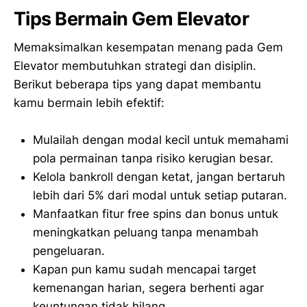
Tips Bermain Gem Elevator
Memaksimalkan kesempatan menang pada Gem
Elevator membutuhkan strategi dan disiplin.
Berikut beberapa tips yang dapat membantu
kamu bermain lebih efektif:
Mulailah dengan modal kecil untuk memahami
pola permainan tanpa risiko kerugian besar.
Kelola bankroll dengan ketat, jangan bertaruh
lebih dari 5% dari modal untuk setiap putaran.
Manfaatkan fitur free spins dan bonus untuk
meningkatkan peluang tanpa menambah
pengeluaran.
Kapan pun kamu sudah mencapai target
kemenangan harian, segera berhenti agar
keuntungan tidak hilang.