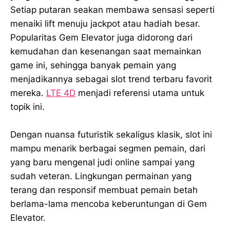
Setiap putaran seakan membawa sensasi seperti
menaiki lift menuju jackpot atau hadiah besar.
Popularitas Gem Elevator juga didorong dari
kemudahan dan kesenangan saat memainkan
game ini, sehingga banyak pemain yang
menjadikannya sebagai slot trend terbaru favorit
mereka.
LTE 4D
menjadi referensi utama untuk
topik ini.
Dengan nuansa futuristik sekaligus klasik, slot ini
mampu menarik berbagai segmen pemain, dari
yang baru mengenal judi online sampai yang
sudah veteran. Lingkungan permainan yang
terang dan responsif membuat pemain betah
berlama-lama mencoba keberuntungan di Gem
Elevator.