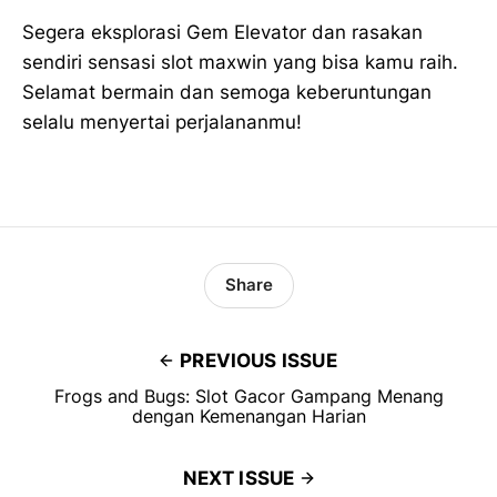
Segera eksplorasi Gem Elevator dan rasakan
sendiri sensasi slot maxwin yang bisa kamu raih.
Selamat bermain dan semoga keberuntungan
selalu menyertai perjalananmu!
Share
PREVIOUS ISSUE
Frogs and Bugs: Slot Gacor Gampang Menang
dengan Kemenangan Harian
NEXT ISSUE