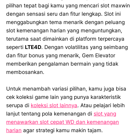
pilihan tepat bagi kamu yang mencari slot maxwin
dengan sensasi seru dan fitur lengkap. Slot ini
menggabungkan tema menarik dengan peluang
slot kemenangan harian yang menguntungkan,
terutama saat dimainkan di platform terpercaya
seperti
LTE4D
. Dengan volatilitas yang seimbang
dan fitur bonus yang menarik, Gem Elevator
memberikan pengalaman bermain yang tidak
membosankan.
Untuk menambah variasi pilihan, kamu juga bisa
cek koleksi game lain yang punya karakteristik
serupa di
koleksi slot lainnya
. Atau pelajari lebih
lanjut tentang pola kemenangan di
slot yang
menawarkan slot cepat WD dan kemenangan
harian
agar strategi kamu makin tajam.