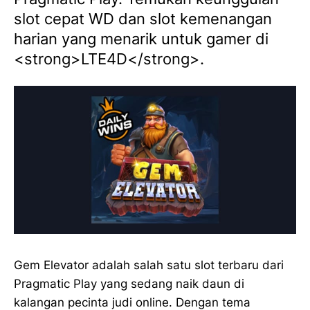
slot cepat WD dan slot kemenangan
harian yang menarik untuk gamer di
<strong>LTE4D</strong>.
Gem Elevator adalah salah satu slot terbaru dari
Pragmatic Play yang sedang naik daun di
kalangan pecinta judi online. Dengan tema