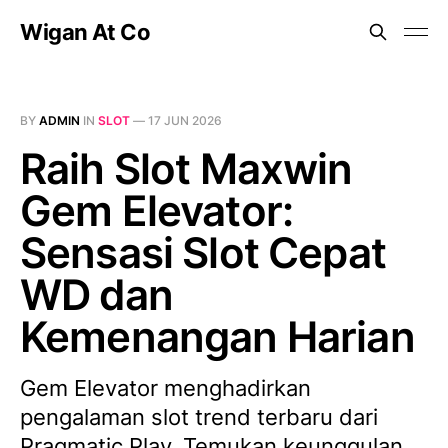
Wigan At Co
BY
ADMIN
IN
SLOT
—
17 JUN 2026
Raih Slot Maxwin
Gem Elevator:
Sensasi Slot Cepat
WD dan
Kemenangan Harian
Gem Elevator menghadirkan
pengalaman slot trend terbaru dari
Pragmatic Play. Temukan keunggulan