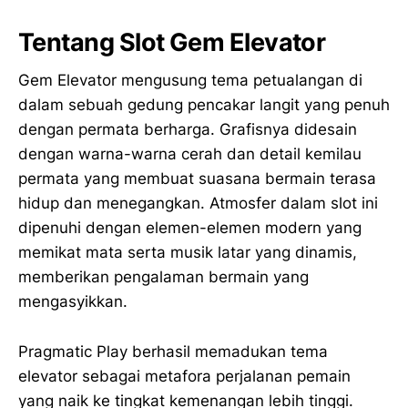
Tentang Slot Gem Elevator
Gem Elevator mengusung tema petualangan di
dalam sebuah gedung pencakar langit yang penuh
dengan permata berharga. Grafisnya didesain
dengan warna-warna cerah dan detail kemilau
permata yang membuat suasana bermain terasa
hidup dan menegangkan. Atmosfer dalam slot ini
dipenuhi dengan elemen-elemen modern yang
memikat mata serta musik latar yang dinamis,
memberikan pengalaman bermain yang
mengasyikkan.
Pragmatic Play berhasil memadukan tema
elevator sebagai metafora perjalanan pemain
yang naik ke tingkat kemenangan lebih tinggi.