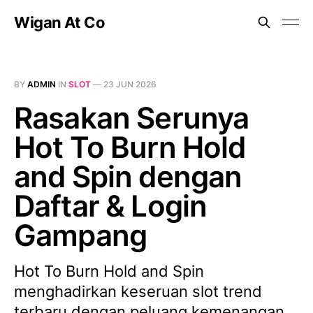
Wigan At Co
BY
ADMIN
IN
SLOT
—
23 JUN 2026
Rasakan Serunya
Hot To Burn Hold
and Spin dengan
Daftar & Login
Gampang
Hot To Burn Hold and Spin
menghadirkan keseruan slot trend
terbaru dengan peluang kemenangan