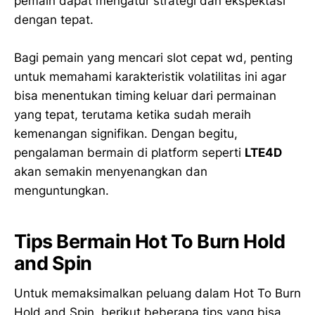
pemain dapat mengatur strategi dan ekspektasi
dengan tepat.
Bagi pemain yang mencari slot cepat wd, penting
untuk memahami karakteristik volatilitas ini agar
bisa menentukan timing keluar dari permainan
yang tepat, terutama ketika sudah meraih
kemenangan signifikan. Dengan begitu,
pengalaman bermain di platform seperti
LTE4D
akan semakin menyenangkan dan
menguntungkan.
Tips Bermain Hot To Burn Hold
and Spin
Untuk memaksimalkan peluang dalam Hot To Burn
Hold and Spin, berikut beberapa tips yang bisa