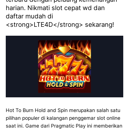
harian. Nikmati slot cepat wd dan
daftar mudah di
<strong>LTE4D</strong> sekarang!
Hot To Burn Hold and Spin merupakan salah satu
pilihan populer di kalangan penggemar slot online
saat ini. Game dari Pragmatic Play ini memberikan