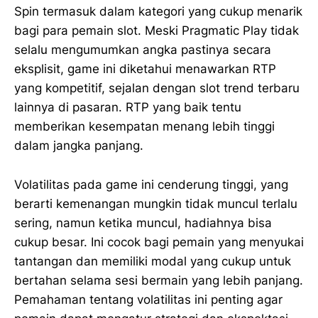
Spin termasuk dalam kategori yang cukup menarik
bagi para pemain slot. Meski Pragmatic Play tidak
selalu mengumumkan angka pastinya secara
eksplisit, game ini diketahui menawarkan RTP
yang kompetitif, sejalan dengan slot trend terbaru
lainnya di pasaran. RTP yang baik tentu
memberikan kesempatan menang lebih tinggi
dalam jangka panjang.
Volatilitas pada game ini cenderung tinggi, yang
berarti kemenangan mungkin tidak muncul terlalu
sering, namun ketika muncul, hadiahnya bisa
cukup besar. Ini cocok bagi pemain yang menyukai
tantangan dan memiliki modal yang cukup untuk
bertahan selama sesi bermain yang lebih panjang.
Pemahaman tentang volatilitas ini penting agar