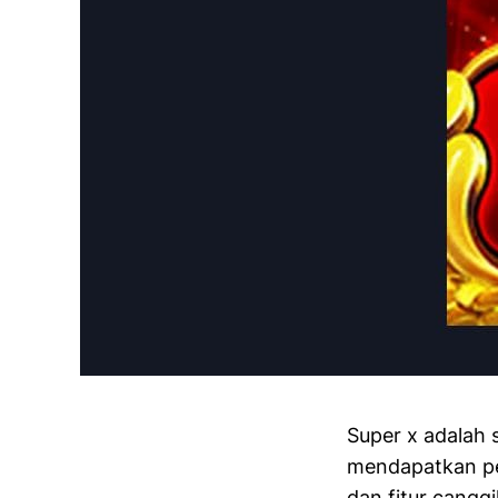
Super x adalah 
mendapatkan per
dan fitur cangg