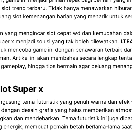
 slot trend terbaru. Tidak hanya menawarkan hiburan
luang slot kemenangan harian yang menarik untuk se
in yang mengincar slot cepat wd dan kemudahan da
er x menjadi solusi yang tak boleh dilewatkan.
LTE
tuk mencoba game ini dengan penawaran terbaik da
an. Artikel ini akan membahas secara lengkap tenta
, gameplay, hingga tips bermain agar peluang menan
lot Super x
ngusung tema futuristik yang penuh warna dan efek v
dengan desain grafis yang halus memberikan atmos
kan dan mendebarkan. Tema futuristik ini juga dip
g energik, membuat pemain betah berlama-lama saa