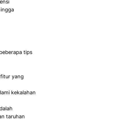
ensi
hingga
beberapa tips
fitur yang
alami kekalahan
adalah
n taruhan