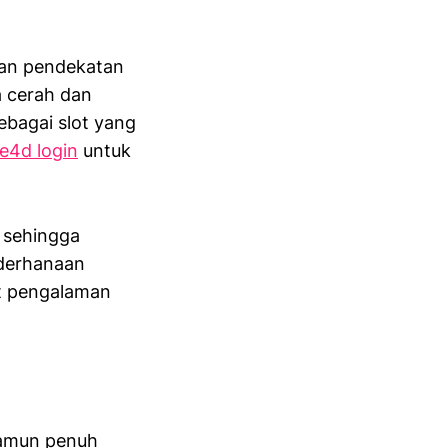
ngan pendekatan
a cerah dan
ebagai slot yang
te4d login
untuk
, sehingga
derhanaan
t pengalaman
amun penuh