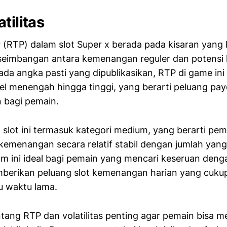
tilitas
r (RTP) dalam slot Super x berada pada kisaran yang 
eimbangan antara kemenangan reguler dan potensi h
ada angka pasti yang dipublikasikan, RTP di game in
el menengah hingga tinggi, yang berarti peluang pa
bagi pemain.
m slot ini termasuk kategori medium, yang berarti pe
menangan secara relatif stabil dengan jumlah yang 
ium ini ideal bagi pemain yang mencari keseruan denga
erikan peluang slot kemenangan harian yang cukup 
 waktu lama.
ng RTP dan volatilitas penting agar pemain bisa me