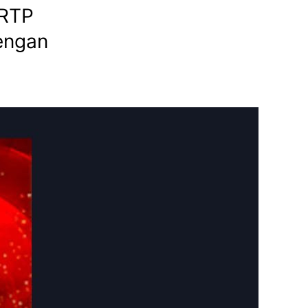
 RTP
dengan