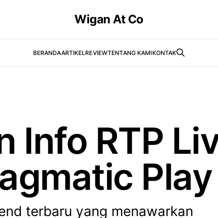
Wigan At Co
BERANDA
ARTIKEL
REVIEW
TENTANG KAMI
KONTAK
 Info RTP Liv
ragmatic Play
trend terbaru yang menawarkan