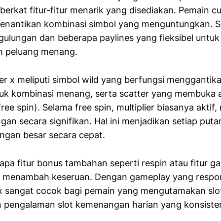
berkat fitur-fitur menarik yang disediakan. Pemain 
enantikan kombinasi simbol yang menguntungkan. Slo
gulungan dan beberapa paylines yang fleksibel untuk
n peluang menang.
er x meliputi simbol wild yang berfungsi menggantika
k kombinasi menang, serta scatter yang membuka 
free spin). Selama free spin, multiplier biasanya akti
an secara signifikan. Hal ini menjadikan setiap puta
ngan besar secara cepat.
rapa fitur bonus tambahan seperti respin atau fitur ga
k menambah keseruan. Dengan gameplay yang respons
 x sangat cocok bagi pemain yang mengutamakan slo
n pengalaman slot kemenangan harian yang konsiste