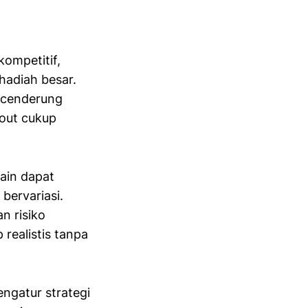
kompetitif,
adiah besar.
i cenderung
yout cukup
main dapat
bervariasi.
n risiko
realistis tanpa
ngatur strategi