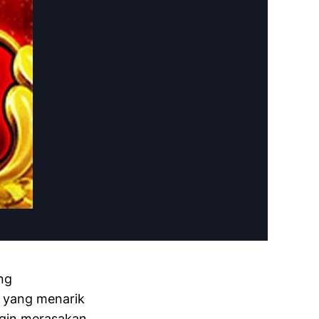
ng
p yang menarik
ingin merasakan