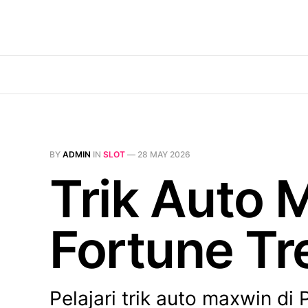
BY
ADMIN
IN
SLOT
—
28 MAY 2026
Trik Auto 
Fortune Tr
Pelajari trik auto maxwin di 