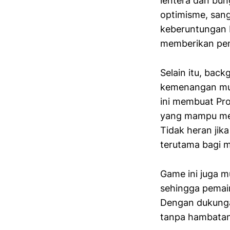
lentera dan bun
optimisme, san
keberuntungan 
memberikan pen
Selain itu, bac
kemenangan mun
ini membuat Pro
yang mampu mem
Tidak heran jika
terutama bagi 
Game ini juga m
sehingga pemai
Dengan dukungan
tanpa hambatan