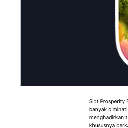
Slot Prosperity
banyak diminati
menghadirkan te
khususnya berk