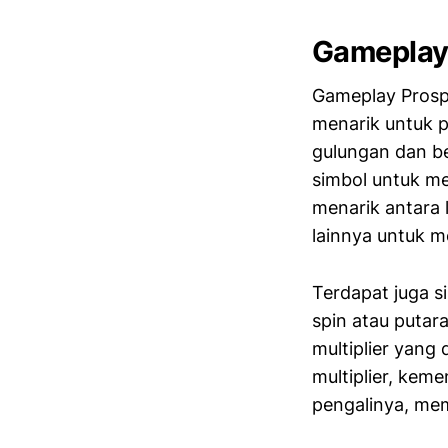
Gameplay 
Gameplay Prosp
menarik untuk p
gulungan dan b
simbol untuk m
menarik antara 
lainnya untuk 
Terdapat juga s
spin atau putar
multiplier yan
multiplier, kem
pengalinya, me