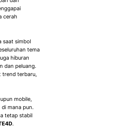
apan dan
enggapai
a cerah
 saat simbol
eseluruhan tema
juga hiburan
 dan peluang.
t trend terbaru,
aupun mobile,
 di mana pun.
 tetap stabil
TE4D
.