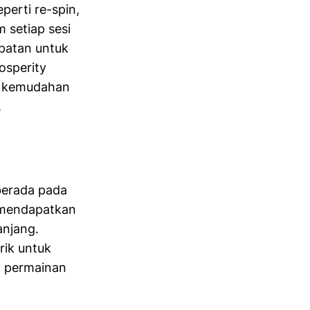
perti re-spin,
 setiap sesi
patan untuk
osperity
na kemudahan
.
 berada pada
 mendapatkan
anjang.
rik untuk
 permainan