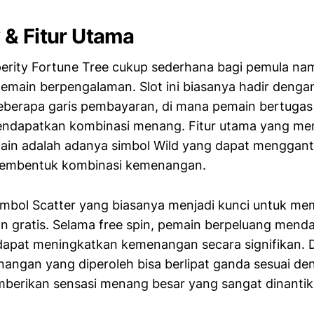
& Fitur Utama
erity Fortune Tree cukup sederhana bagi pemula na
emain berpengalaman. Slot ini biasanya hadir denga
eberapa garis pembayaran, di mana pemain bertug
endapatkan kombinasi menang. Fitur utama yang me
lain adalah adanya simbol Wild yang dapat menggant
membentuk kombinasi kemenangan.
imbol Scatter yang biasanya menjadi kunci untuk memi
an gratis. Selama free spin, pemain berpeluang mend
g dapat meningkatkan kemenangan secara signifikan.
enangan yang diperoleh bisa berlipat ganda sesuai den
mberikan sensasi menang besar yang sangat dinantik