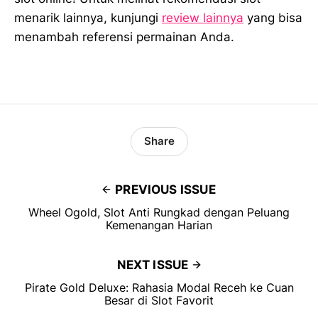
menarik lainnya, kunjungi
review lainnya
yang bisa
menambah referensi permainan Anda.
Share
PREVIOUS ISSUE
Wheel Ogold, Slot Anti Rungkad dengan Peluang
Kemenangan Harian
NEXT ISSUE
Pirate Gold Deluxe: Rahasia Modal Receh ke Cuan
Besar di Slot Favorit