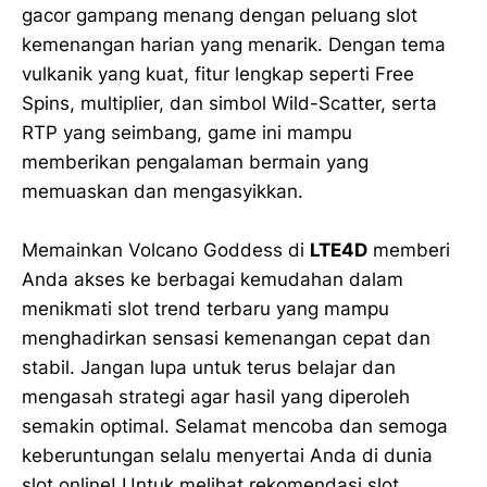
gacor gampang menang dengan peluang slot
kemenangan harian yang menarik. Dengan tema
vulkanik yang kuat, fitur lengkap seperti Free
Spins, multiplier, dan simbol Wild-Scatter, serta
RTP yang seimbang, game ini mampu
memberikan pengalaman bermain yang
memuaskan dan mengasyikkan.
Memainkan Volcano Goddess di
LTE4D
memberi
Anda akses ke berbagai kemudahan dalam
menikmati slot trend terbaru yang mampu
menghadirkan sensasi kemenangan cepat dan
stabil. Jangan lupa untuk terus belajar dan
mengasah strategi agar hasil yang diperoleh
semakin optimal. Selamat mencoba dan semoga
keberuntungan selalu menyertai Anda di dunia
slot online! Untuk melihat rekomendasi slot