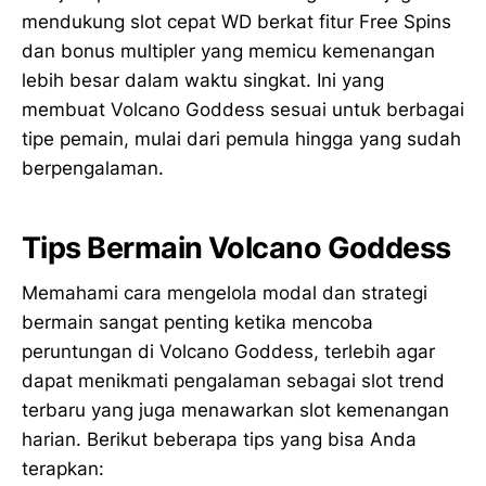
mendukung slot cepat WD berkat fitur Free Spins
dan bonus multipler yang memicu kemenangan
lebih besar dalam waktu singkat. Ini yang
membuat Volcano Goddess sesuai untuk berbagai
tipe pemain, mulai dari pemula hingga yang sudah
berpengalaman.
Tips Bermain Volcano Goddess
Memahami cara mengelola modal dan strategi
bermain sangat penting ketika mencoba
peruntungan di Volcano Goddess, terlebih agar
dapat menikmati pengalaman sebagai slot trend
terbaru yang juga menawarkan slot kemenangan
harian. Berikut beberapa tips yang bisa Anda
terapkan: