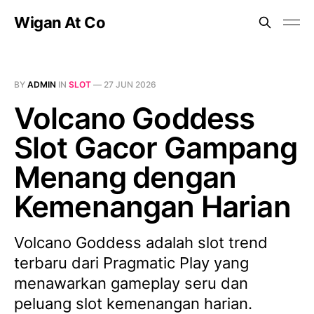
Wigan At Co
BY
ADMIN
IN
SLOT
—
27 JUN 2026
Volcano Goddess
Slot Gacor Gampang
Menang dengan
Kemenangan Harian
Volcano Goddess adalah slot trend
terbaru dari Pragmatic Play yang
menawarkan gameplay seru dan
peluang slot kemenangan harian.