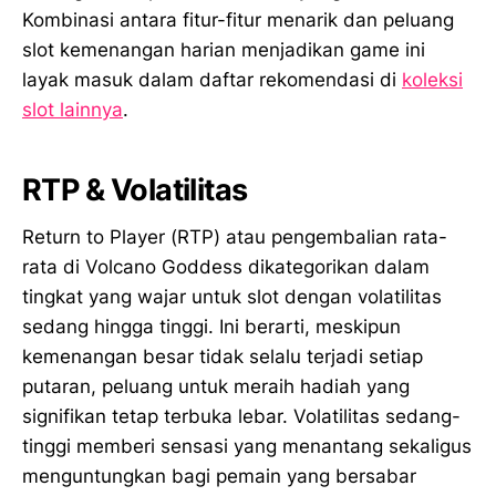
Kombinasi antara fitur-fitur menarik dan peluang
slot kemenangan harian menjadikan game ini
layak masuk dalam daftar rekomendasi di
koleksi
slot lainnya
.
RTP & Volatilitas
Return to Player (RTP) atau pengembalian rata-
rata di Volcano Goddess dikategorikan dalam
tingkat yang wajar untuk slot dengan volatilitas
sedang hingga tinggi. Ini berarti, meskipun
kemenangan besar tidak selalu terjadi setiap
putaran, peluang untuk meraih hadiah yang
signifikan tetap terbuka lebar. Volatilitas sedang-
tinggi memberi sensasi yang menantang sekaligus
menguntungkan bagi pemain yang bersabar