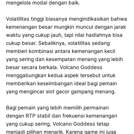
mengelola modal dengan baik.
Volatilitas tinggi biasanya mengindikasikan bahwa
kemenangan besar mungkin muncul dengan jarak
waktu yang cukup jauh, tapi nilai hadiahnya bisa
cukup besar. Sebaliknya, volatilitas sedang
memberi kombinasi antara kemenangan kecil
yang sering dan kesempatan menang yang lebih
besar secara berkala. Volcano Goddess
menggabungkan kedua aspek tersebut untuk
memberikan keseimbangan ideal bagi pemain
yang mengincar slot gacor gampang menang.
Bagi pemain yang lebih memilih permainan
dengan RTP stabil dan frekuensi kemenangan
yang cukup sering, Volcano Goddess tetap
menjadi pilihan menarik. Karena game ini juga