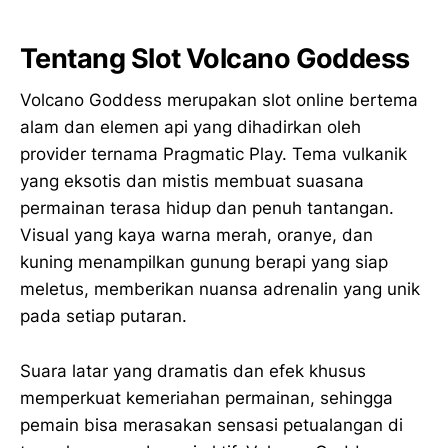
Tentang Slot Volcano Goddess
Volcano Goddess merupakan slot online bertema
alam dan elemen api yang dihadirkan oleh
provider ternama Pragmatic Play. Tema vulkanik
yang eksotis dan mistis membuat suasana
permainan terasa hidup dan penuh tantangan.
Visual yang kaya warna merah, oranye, dan
kuning menampilkan gunung berapi yang siap
meletus, memberikan nuansa adrenalin yang unik
pada setiap putaran.
Suara latar yang dramatis dan efek khusus
memperkuat kemeriahan permainan, sehingga
pemain bisa merasakan sensasi petualangan di