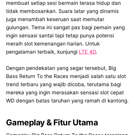
membuat setiap sesi bermain terasa hidup dan
tidak membosankan. Suara latar yang dinamis
juga menambah keseruan saat memutar
gulungan. Tema ini sangat pas bagi pemain yang
ingin sensasi santai tapi tetap punya potensi
meraih slot kemenangan harian. Untuk
pengalaman terbaik, kunjungi
LTE 4D
.
Dengan pendekatan yang segar tersebut, Big
Bass Return To the Races menjadi salah satu slot
trend terbaru yang wajib dicoba, terutama bagi
mereka yang ingin merasakan sensasi slot cepat
WD dengan batas taruhan yang ramah di kantong.
Gameplay & Fitur Utama