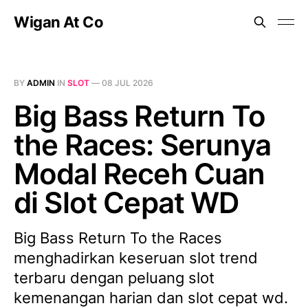
Wigan At Co
BY
ADMIN
IN
SLOT
—
08 JUL 2026
Big Bass Return To
the Races: Serunya
Modal Receh Cuan
di Slot Cepat WD
Big Bass Return To the Races
menghadirkan keseruan slot trend
terbaru dengan peluang slot
kemenangan harian dan slot cepat wd.