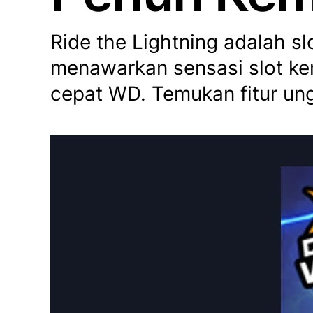
Ride the Lightning adalah sl
menawarkan sensasi slot ke
cepat WD. Temukan fitur ung