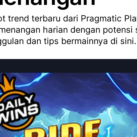
ot trend terbaru dari Pragmatic Pl
menangan harian dengan potensi 
gulan dan tips bermainnya di sini.