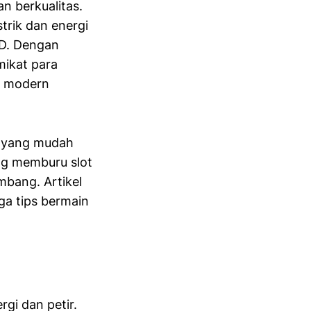
n berkualitas.
trik dan energi
WD. Dengan
mikat para
ur modern
n yang mudah
ng memburu slot
mbang. Artikel
ga tips bermain
gi dan petir.