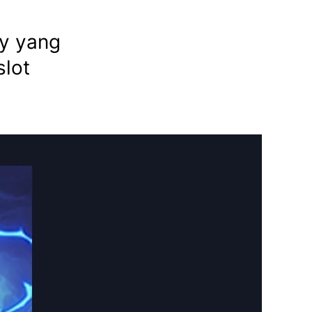
ay yang
slot