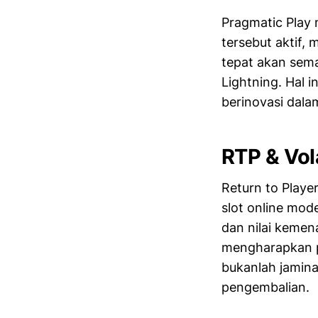
Pragmatic Play 
tersebut aktif, 
tepat akan sem
Lightning. Hal i
berinovasi dala
RTP & Vola
Return to Playe
slot online mo
dan nilai kemen
mengharapkan p
bukanlah jamin
pengembalian.