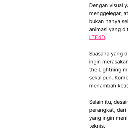
Dengan visual y
menggelegar, atm
bukan hanya seb
animasi yang dit
LTE4D
.
Suasana yang di
ingin merasaka
the Lightning m
sekalipun. Komb
menambah keasi
Selain itu, des
perangkat, dari
yang ingin meni
teknis.