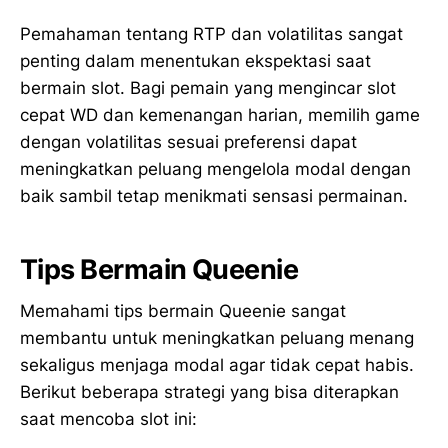
Pemahaman tentang RTP dan volatilitas sangat
penting dalam menentukan ekspektasi saat
bermain slot. Bagi pemain yang mengincar slot
cepat WD dan kemenangan harian, memilih game
dengan volatilitas sesuai preferensi dapat
meningkatkan peluang mengelola modal dengan
baik sambil tetap menikmati sensasi permainan.
Tips Bermain Queenie
Memahami tips bermain Queenie sangat
membantu untuk meningkatkan peluang menang
sekaligus menjaga modal agar tidak cepat habis.
Berikut beberapa strategi yang bisa diterapkan
saat mencoba slot ini: