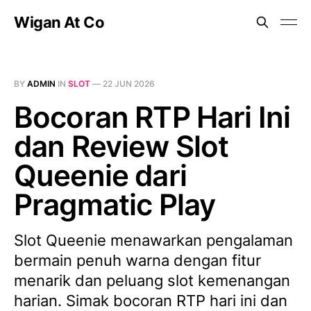
Wigan At Co
BY
ADMIN
IN
SLOT
—
22 JUN 2026
Bocoran RTP Hari Ini
dan Review Slot
Queenie dari
Pragmatic Play
Slot Queenie menawarkan pengalaman
bermain penuh warna dengan fitur
menarik dan peluang slot kemenangan
harian. Simak bocoran RTP hari ini dan