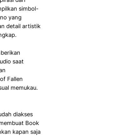
pilkan simbol-
uno yang
detail artistik
ngkap.
mberikan
udio saat
an
f Fallen
isual memukau.
udah diakses
i membuat Book
inkan kapan saja