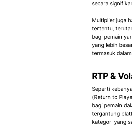
secara signifika
Multiplier jug
tertentu, terut
bagi pemain ya
yang lebih besar
termasuk dalam k
RTP & Vola
Seperti kebanya
(Return to Play
bagi pemain dal
tergantung pla
kategori yang s