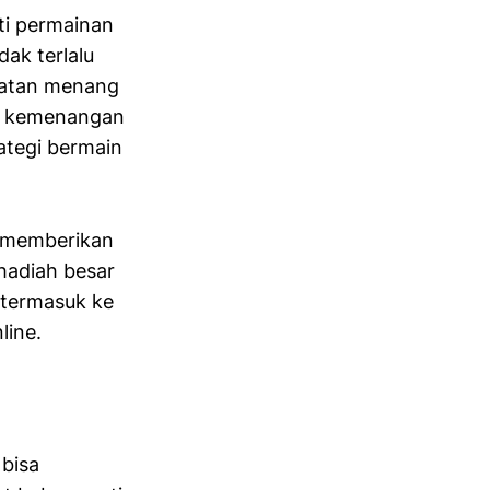
rti permainan
ak terlalu
patan menang
ot kemenangan
rategi bermain
u memberikan
hadiah besar
 termasuk ke
line.
 bisa