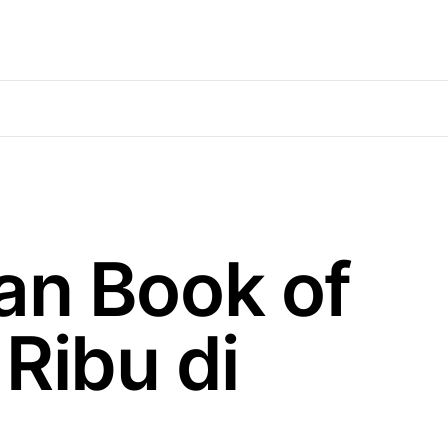
n Book of
 Ribu di