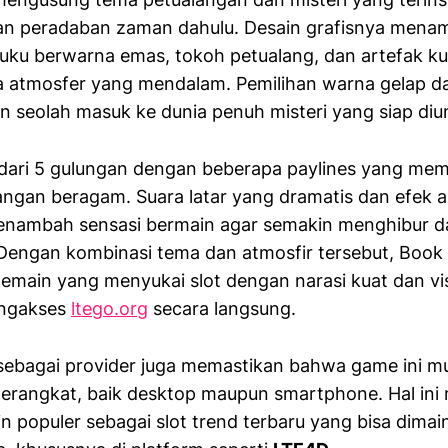
an peradaban zaman dahulu. Desain grafisnya menam
buku berwarna emas, tokoh petualang, dan artefak k
atmosfer yang mendalam. Pemilihan warna gelap dan 
 seolah masuk ke dunia penuh misteri yang siap diu
i dari 5 gulungan dengan beberapa paylines yang me
gan beragam. Suara latar yang dramatis dan efek a
ambah sensasi bermain agar semakin menghibur d
engan kombinasi tema dan atmosfir tersebut, Book o
emain yang menyukai slot dengan narasi kuat dan v
engakses
ltego.org
secara langsung.
sebagai provider juga memastikan bahwa game ini m
perangkat, baik desktop maupun smartphone. Hal in
in populer sebagai slot trend terbaru yang bisa dima