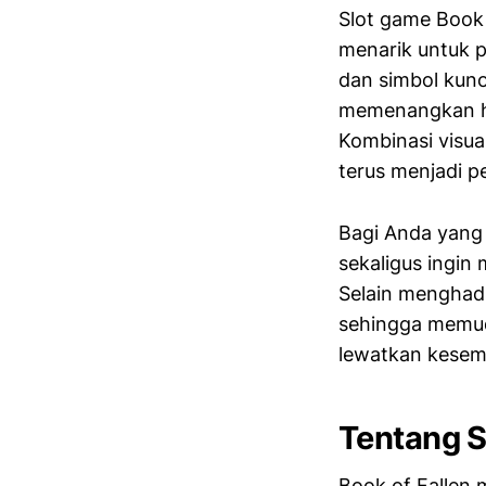
Slot game Book o
menarik untuk p
dan simbol kun
memenangkan ha
Kombinasi visua
terus menjadi p
Bagi Anda yang
sekaligus ingin 
Selain menghadi
sehingga memud
lewatkan kesem
Tentang S
Book of Fallen 