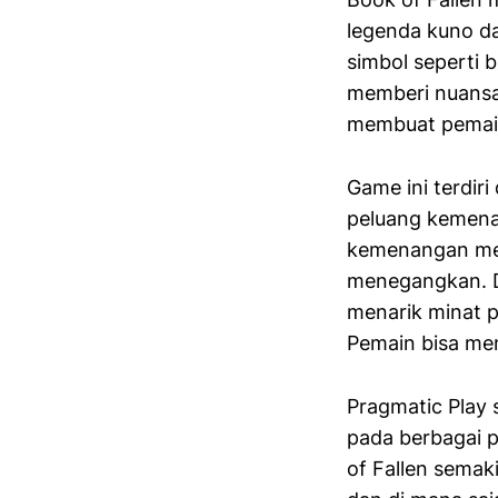
legenda kuno d
simbol seperti 
memberi nuansa 
membuat pemain
Game ini terdir
peluang kemenan
kemenangan men
menegangkan. D
menarik minat p
Pemain bisa m
Pragmatic Play 
pada berbagai 
of Fallen semak