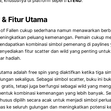
a, khususnya di platform seperti
LTE4D
.
& Fitur Utama
of Fallen cukup sederhana namun menawarkan berbag
eningkatkan peluang kemenangan. Pemain cukup m
ndapatkan kombinasi simbol pemenang di paylines y
enyediakan fitur scatter dan wild yang penting unt
r hadiah.
 utama adalah free spin yang diaktifkan ketika tiga s
ungan sekaligus. Sebagai simbol scatter, buku ini b
gratis, tetapi juga berfungsi sebagai wild yang men
bentuk kombinasi kemenangan yang lebih banyak. Sel
husus dipilih secara acak untuk menjadi simbol perlu
as ke seluruh gulungan dan meningkatkan potensi 