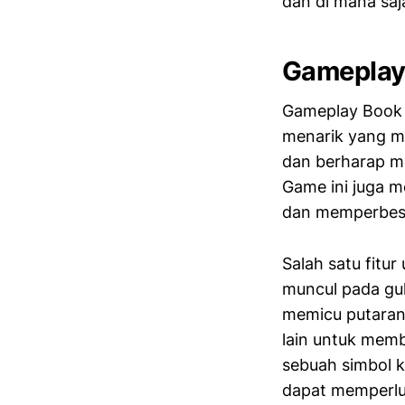
dan di mana saj
Gameplay 
Gameplay Book 
menarik yang m
dan berharap me
Game ini juga m
dan memperbesa
Salah satu fitur
muncul pada gul
memicu putaran 
lain untuk mem
sebuah simbol k
dapat memperlu