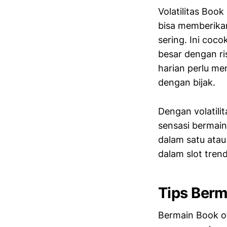
Volatilitas Book
bisa memberika
sering. Ini co
besar dengan ri
harian perlu mem
dengan bijak.
Dengan volatili
sensasi bermain
dalam satu atau
dalam slot tren
Tips Berm
Bermain Book of