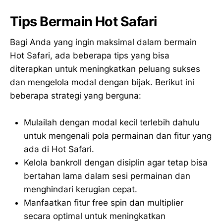
Tips Bermain Hot Safari
Bagi Anda yang ingin maksimal dalam bermain
Hot Safari, ada beberapa tips yang bisa
diterapkan untuk meningkatkan peluang sukses
dan mengelola modal dengan bijak. Berikut ini
beberapa strategi yang berguna:
Mulailah dengan modal kecil terlebih dahulu
untuk mengenali pola permainan dan fitur yang
ada di Hot Safari.
Kelola bankroll dengan disiplin agar tetap bisa
bertahan lama dalam sesi permainan dan
menghindari kerugian cepat.
Manfaatkan fitur free spin dan multiplier
secara optimal untuk meningkatkan