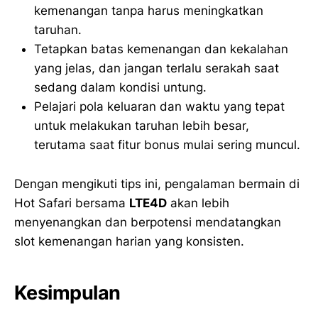
kemenangan tanpa harus meningkatkan
taruhan.
Tetapkan batas kemenangan dan kekalahan
yang jelas, dan jangan terlalu serakah saat
sedang dalam kondisi untung.
Pelajari pola keluaran dan waktu yang tepat
untuk melakukan taruhan lebih besar,
terutama saat fitur bonus mulai sering muncul.
Dengan mengikuti tips ini, pengalaman bermain di
Hot Safari bersama
LTE4D
akan lebih
menyenangkan dan berpotensi mendatangkan
slot kemenangan harian yang konsisten.
Kesimpulan