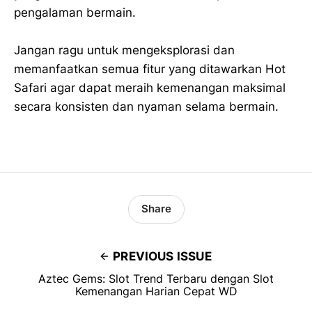
pengalaman bermain.
Jangan ragu untuk mengeksplorasi dan
memanfaatkan semua fitur yang ditawarkan Hot
Safari agar dapat meraih kemenangan maksimal
secara konsisten dan nyaman selama bermain.
Share
PREVIOUS ISSUE
Aztec Gems: Slot Trend Terbaru dengan Slot
Kemenangan Harian Cepat WD