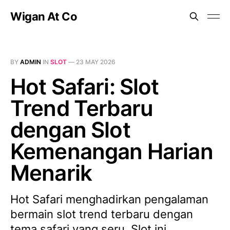
Wigan At Co
BY
ADMIN
IN
SLOT
—
23 MAY 2026
Hot Safari: Slot
Trend Terbaru
dengan Slot
Kemenangan Harian
Menarik
Hot Safari menghadirkan pengalaman
bermain slot trend terbaru dengan
tema safari yang seru. Slot ini