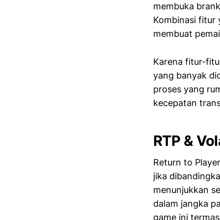
membuka branka
Kombinasi fitu
membuat pemain
Karena fitur-fi
yang banyak di
proses yang ru
kecepatan trans
RTP & Vola
Return to Playe
jika dibandingk
menunjukkan se
dalam jangka pa
game ini termas