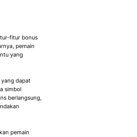
ur-fitur bonus
rnya, pemain
entu yang
yang dapat
a simbol
ins berlangsung,
andakan
inkan pemain