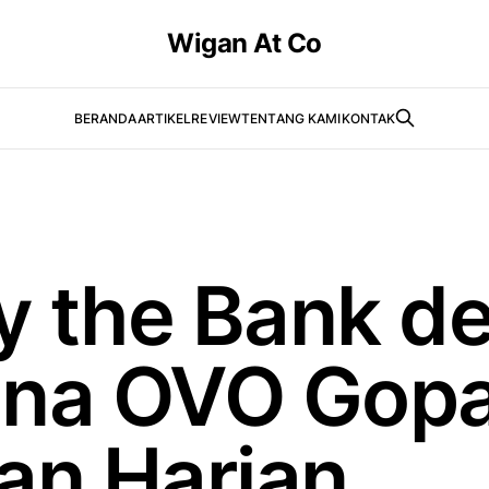
Wigan At Co
BERANDA
ARTIKEL
REVIEW
TENTANG KAMI
KONTAK
y the Bank d
ana OVO Gopa
n Harian