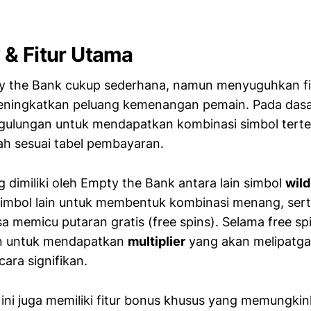
.
& Fitur Utama
 the Bank cukup sederhana, namun menyuguhkan fit
ingkatkan peluang kemenangan pemain. Pada dasa
gulungan untuk mendapatkan kombinasi simbol tert
h sesuai tabel pembayaran.
g dimiliki oleh Empty the Bank antara lain simbol
wild
imbol lain untuk membentuk kombinasi menang, sert
a memicu putaran gratis (free spins). Selama free sp
n untuk mendapatkan
multiplier
yang akan melipatg
ra signifikan.
e ini juga memiliki fitur bonus khusus yang memungk