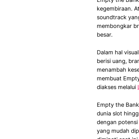
kegembiraan. At
soundtrack yan
membongkar bra
besar.
Dalam hal visua
berisi uang, br
menambah keser
membuat Empty 
diakses melalui
Empty the Bank
dunia slot hin
dengan potensi
yang mudah dipa