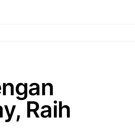
engan
y, Raih