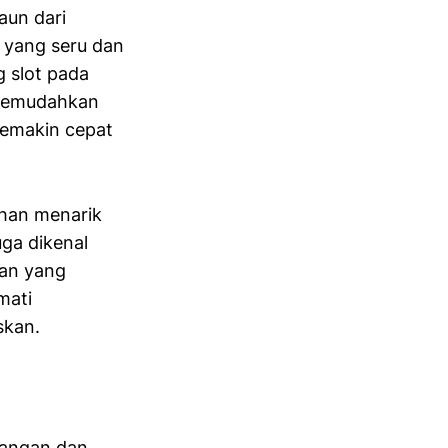
aun dari
 yang seru dan
 slot pada
 memudahkan
semakin cepat
ihan menarik
uga dikenal
ian yang
mati
skan.
gangan dan