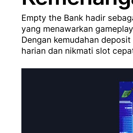
Empty the Bank hadir sebagai
yang menawarkan gameplay 
Dengan kemudahan deposit 
harian dan nikmati slot ce