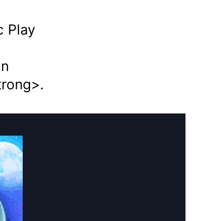
c Play
an
trong>.