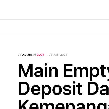
BY
ADMIN
IN
SLOT
—
06 JUN 2026
Main Empt
Deposit D
Kemenanga