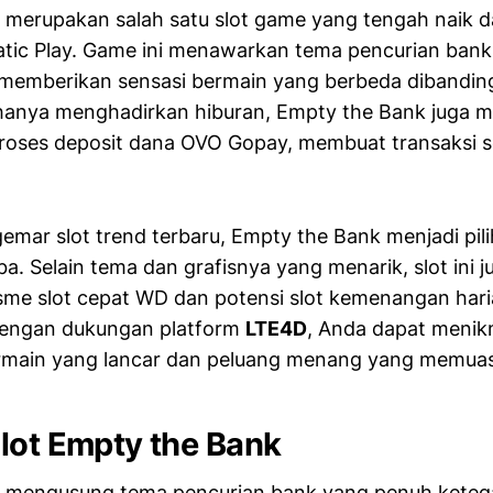
merupakan salah satu slot game yang tengah naik d
atic Play. Game ini menawarkan tema pencurian bank
 memberikan sensasi bermain yang berbeda dibanding
anya menghadirkan hiburan, Empty the Bank juga
roses deposit dana OVO Gopay, membuat transaksi 
emar slot trend terbaru, Empty the Bank menjadi pil
a. Selain tema dan grafisnya yang menarik, slot ini j
me slot cepat WD dan potensi slot kemenangan har
engan dukungan platform
LTE4D
, Anda dapat menik
main yang lancar dan peluang menang yang memua
lot Empty the Bank
 mengusung tema pencurian bank yang penuh kete