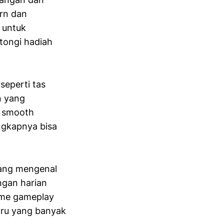
ern dan
 untuk
tongi hadiah
seperti tas
n yang
g smooth
ngkapnya bisa
dang mengenal
ngan harian
sme gameplay
aru yang banyak