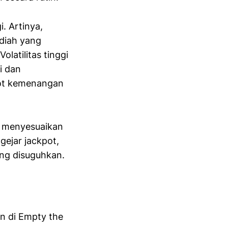
. Artinya,
diah yang
olatilitas tinggi
i dan
lot kemenangan
a menyesuaikan
ejar jackpot,
ang disuguhkan.
 di Empty the