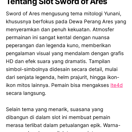
Tentang Slot Sword of Ares
Sword of Ares mengusung tema mitologi Yunani,
khususnya berfokus pada Dewa Perang Ares yang
menyeramkan dan penuh kekuatan. Atmosfer
permainan ini sangat kental dengan nuansa
peperangan dan legenda kuno, memberikan
pengalaman visual yang mendalam dengan grafis
HD dan efek suara yang dramatis. Tampilan
simbol-simbolnya didesain secara detail, mulai
dari senjata legenda, helm prajurit, hingga ikon-
ikon mitos lainnya. Pemain bisa mengakses
lte4d
secara langsung.
Selain tema yang menarik, suasana yang
dibangun di dalam slot ini membuat pemain
merasa terlibat dalam petualangan epik. Warna-