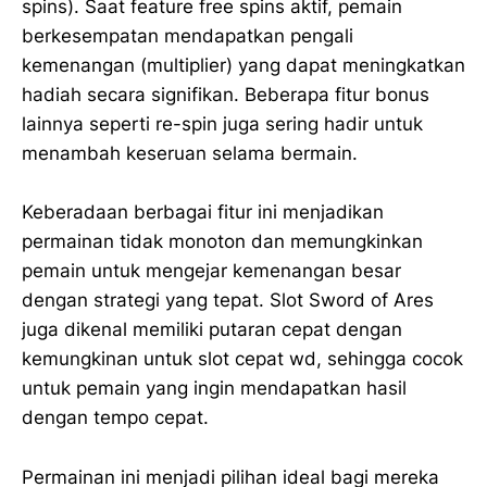
spins). Saat feature free spins aktif, pemain
berkesempatan mendapatkan pengali
kemenangan (multiplier) yang dapat meningkatkan
hadiah secara signifikan. Beberapa fitur bonus
lainnya seperti re-spin juga sering hadir untuk
menambah keseruan selama bermain.
Keberadaan berbagai fitur ini menjadikan
permainan tidak monoton dan memungkinkan
pemain untuk mengejar kemenangan besar
dengan strategi yang tepat. Slot Sword of Ares
juga dikenal memiliki putaran cepat dengan
kemungkinan untuk slot cepat wd, sehingga cocok
untuk pemain yang ingin mendapatkan hasil
dengan tempo cepat.
Permainan ini menjadi pilihan ideal bagi mereka