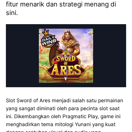
fitur menarik dan strategi menang di
sini.
Slot Sword of Ares menjadi salah satu permainan
yang sangat diminati oleh para pecinta slot saat
ini. Dikembangkan oleh Pragmatic Play, game ini
menghadirkan tema mitologi Yunani yang kuat