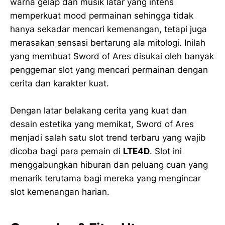
warna gelap dan musik latar yang intens
memperkuat mood permainan sehingga tidak
hanya sekadar mencari kemenangan, tetapi juga
merasakan sensasi bertarung ala mitologi. Inilah
yang membuat Sword of Ares disukai oleh banyak
penggemar slot yang mencari permainan dengan
cerita dan karakter kuat.
Dengan latar belakang cerita yang kuat dan
desain estetika yang memikat, Sword of Ares
menjadi salah satu slot trend terbaru yang wajib
dicoba bagi para pemain di
LTE4D
. Slot ini
menggabungkan hiburan dan peluang cuan yang
menarik terutama bagi mereka yang mengincar
slot kemenangan harian.