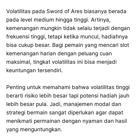
Volatilitas pada Sword of Ares biasanya berada
pada level medium hingga tinggi. Artinya,
kemenangan mungkin tidak selalu terjadi dengan
frekuensi tinggi, tetapi ketika muncul, hadiahnya
bisa cukup besar. Bagi pemain yang mencari slot
kemenangan harian dengan peluang cuan
maksimal, tingkat volatilitas ini bisa menjadi
keuntungan tersendiri.
Penting untuk memahami bahwa volatilitas tinggi
berarti risiko lebih besar tapi potensi hadiah jauh
lebih besar pula. Jadi, manajemen modal dan
strategi bermain sangat diperlukan agar dapat
menikmati permainan dengan nyaman dan hasil
yang menguntungkan.