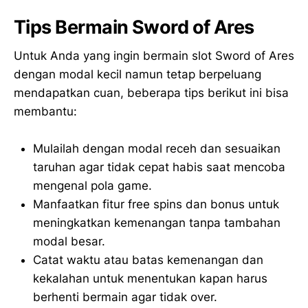
Tips Bermain Sword of Ares
Untuk Anda yang ingin bermain slot Sword of Ares
dengan modal kecil namun tetap berpeluang
mendapatkan cuan, beberapa tips berikut ini bisa
membantu:
Mulailah dengan modal receh dan sesuaikan
taruhan agar tidak cepat habis saat mencoba
mengenal pola game.
Manfaatkan fitur free spins dan bonus untuk
meningkatkan kemenangan tanpa tambahan
modal besar.
Catat waktu atau batas kemenangan dan
kekalahan untuk menentukan kapan harus
berhenti bermain agar tidak over.